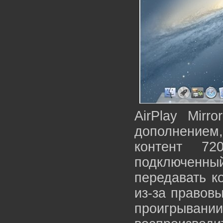
AirPlay Mirr
дополнением
контент 7
подключенны
передавать ко
из-за правов
проигрыва