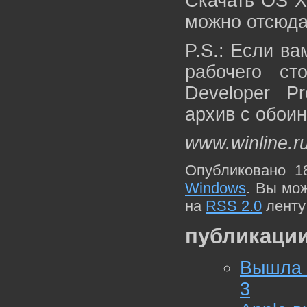
Скачать OS X 
можно отсюда
P.S.: Если ва
рабочего с
Developer Pr
архив с обоин
www.winline.r
Опубликовано 1
Windows
. Вы мо
на
RSS 2.0
ленту
публикации
Вышла O
3