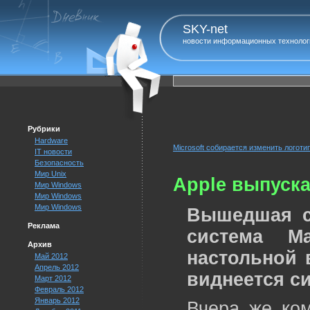
SKY-net
новости информационных технолог
Рубрики
Hardware
Microsoft собирается изменить логоти
IT новости
Безопасность
Мир Unix
Apple выпуска
Мир Windows
Мир Windows
Мир Windows
Вышедшая с
Реклама
система M
Архив
настольной 
Май 2012
Апрель 2012
виднеется с
Март 2012
Февраль 2012
Январь 2012
Вчера же ком