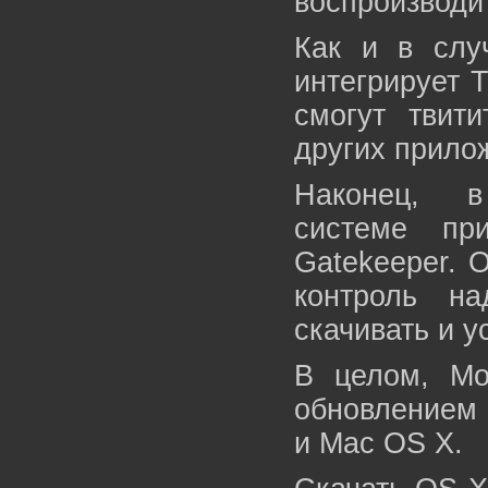
воспроизводи
Как и в случ
интегрирует T
смогут твити
других прило
Наконец, в
системе при
Gatekeeper. 
контроль н
скачивать и у
В целом, Mo
обновлением 
и Mac OS X.