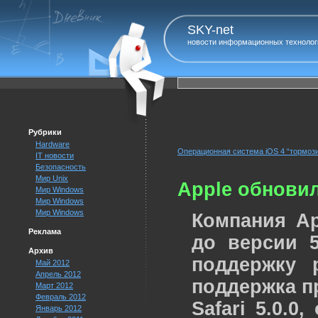
SKY-net
новости информационных технолог
Рубрики
Hardware
Операционная система iOS 4 “тормози
IT новости
Безопасность
Мир Unix
Apple обновила
Мир Windows
Мир Windows
Мир Windows
Компания Ap
Реклама
до версии 5
Архив
поддержку 
Май 2012
Апрель 2012
поддержка п
Март 2012
Февраль 2012
Safari 5.0.0
Январь 2012