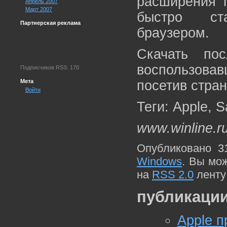
расширения 
Апрель 2007
Март 2007
быстро ст
Партнерская реклама
браузером.
Скачать по
воспользова
Подписчиков RSS: 170
Мета
посетив стран
Войти
Теги: Apple, S
www.winline.r
Опубликовано 3
Windows
. Вы мо
на
RSS 2.0
ленту
публикации
Apple п