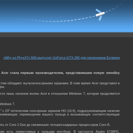
«Why so PhysX?» MSI выпустит GeForce GTX 260 для поклонников Бэтмена
 Acer стала первым производителем, представившим новую линейку
стем обладают мультисенсорными экранами. В тоже время Acer представил и
ры.
яется лишь началом волны Acer в отношении Windows 7, которая продолжится
Windows 7.
ом” с 23" оптическим сенсорным экраном HD (16:9), подразумевающим наличие
слеживающих перемещение вашего пальца и вызывающих соответствующие
ть от Core 2 Duo до свеженьких четырехъядерных процессоров Core i5.
кже есть приветливые к пальцам ноутбуки. В частности Aspire 5738PG,