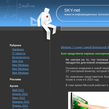
SKY-net
новости информационных технолог
Рубрики
Windows 7 станет самой безопасной 
Hardware
IT новости
Acer предствила первые сенсорны
Безопасность
Не смотря на то, что топовы
Мир Unix
продуктов для новой операцио
Мир Windows
Основное внимание в новой линей
Мир Windows
23” сенсорный монитор, который
Мир Windows
По заявлению представителя Acer
Реклама
позже в этом и в 2010 году.
В тоже время Microsoft работает 
Архив
Май 2012
Апрель 2012
Март 2012
Февраль 2012
Январь 2012