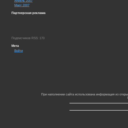
Апрель 2007
Март 2007
Партнерская реклама
Подписчиков RSS: 170
Мета
Войти
При наполнении сайта использована информация из откры