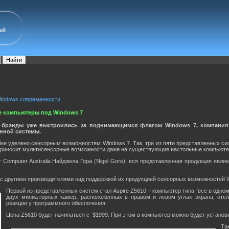
ий
Windows современности
е компьютеры под Windows 7
е брэнды уже выстроились за поднимающимся флагом Windows 7, компания
нной системы.
ке уделено сенсорным возможностям Windows 7. Так, три из пяти представленных си
 приносит мультисенсорные возможности даже на существующие настольные компьюте
 Computer Australia Найджела Гора (Nigel Gore), вся представленная продукция явл
и с другими производителями над поддержкой их продукцией сенсорных возможностей 
Первой из представленных систем стал Aspire Z5610 – компьютер типа “все в одн
двух миниатюрных камер, расположенных в правом и левом углах экрана, от
реакции у программного обеспечения.
Цена Z5610 будет начинаться с $1999. При этом в компьютер можно будет установи
Та