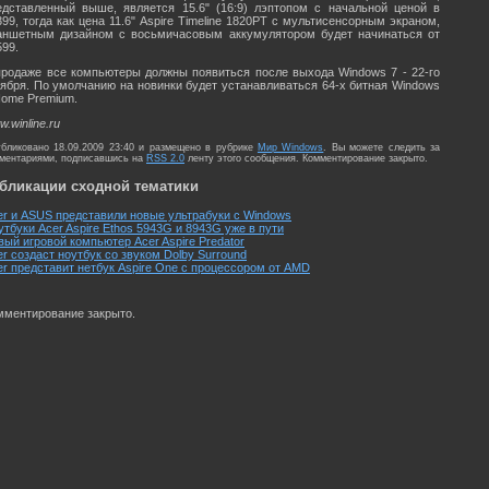
едставленный выше, является 15.6" (16:9) лэптопом с начальной ценой в
399, тогда как цена 11.6" Aspire Timeline 1820PT с мультисенсорным экраном,
аншетным дизайном с восьмичасовым аккумулятором будет начинаться от
599.
продаже все компьютеры должны появиться после выхода Windows 7 - 22-го
тября. По умолчанию на новинки будет устанавливаться 64-х битная Windows
Home Premium.
.winline.ru
бликовано 18.09.2009 23:40 и размещено в рубрике
Мир Windows
. Вы можете следить за
ментариями, подписавшись на
RSS 2.0
ленту этого сообщения. Комментирование закрыто.
бликации сходной тематики
er и ASUS представили новые ультрабуки с Windows
утбуки Acer Aspire Ethos 5943G и 8943G уже в пути
вый игровой компьютер Acer Aspire Predator
er создаст ноутбук со звуком Dolby Surround
er представит нетбук Aspire One с процессором от AMD
мментирование закрыто.