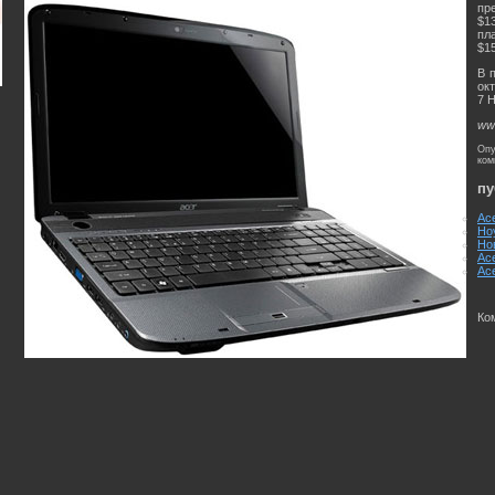
пр
$1
пл
$1
В 
ок
7 
www
Опу
ком
пу
Ac
Но
Но
Ac
Ac
Ко