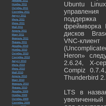
Декабрь 2011
Ubuntu Linu
Ноябрь 2011
Октябрь 2011
управления 
Сентябрь 2011
Август 2011
поддержка 
Июль 2011
Июнь 2011
фреймворка P
Май 2011
Апрель 2011
дисков Brase
Март 2011
Февраль 2011
VNC-клиент
Январь 2011
Декабрь 2010
(Uncomplicat
Ноябрь 2010
Октябрь 2010
Heron» след
Сентябрь 2010
2.6.24, X-се
Август 2010
Июль 2010
Compiz 0.7.4,
Июнь 2010
Май 2010
Thunderbird 2.
Апрель 2010
Март 2010
Февраль 2010
Январь 2010
LTS в назва
Декабрь 2009
Ноябрь 2009
увеличенный 
Октябрь 2009
Сентябрь 2009