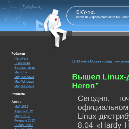
SKY-net
новости информационных технолог
Рубрики
Hardware
17-18 мая в Москве пройдет конферен
IT новости
Безопасность
Мир Unix
Вышел Linux-д
Мир Windows
Мир Windows
Heron”
Мир Windows
Реклама
Сегодня, т
Архив
официальном
Май 2012
Апрель 2012
Linux-дистри
Март 2012
Февраль 2012
8.04 «Hardy 
Январь 2012