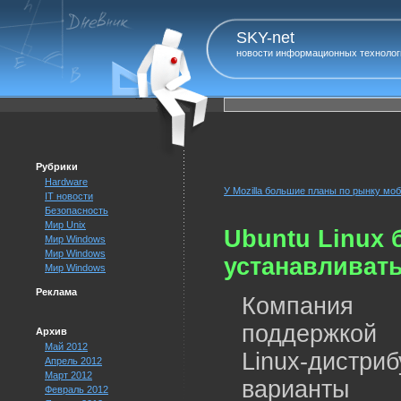
SKY-net
новости информационных технолог
Рубрики
Hardware
У Mozilla большие планы по рынку мо
IT новости
Безопасность
Мир Unix
Ubuntu Linux 
Мир Windows
Мир Windows
устанавливат
Мир Windows
Реклама
Компания 
поддержкой 
Архив
Май 2012
Linux-дист
Апрель 2012
Март 2012
варианты
Февраль 2012