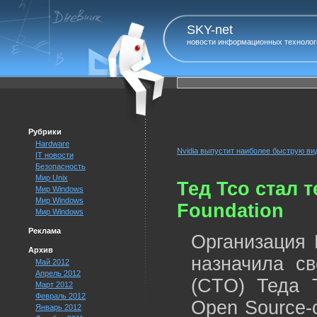
SKY-net
новости информационных технолог
Рубрики
Hardware
Nvidia выпустит наиболее быструю ви
IT новости
Безопасность
Мир Unix
Тед Тсо стал 
Мир Windows
Мир Windows
Foundation
Мир Windows
Реклама
Организация 
Архив
назначила с
Май 2012
Апрель 2012
(CTO) Теда Т
Март 2012
Февраль 2012
Open Source-
Январь 2012