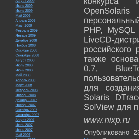
конкурса 
Август 2009
Июль 2009
OpenSolar
Июнь 2009
Май 2009
персональны
Апрель 2009
Март 2009
PHP, MySQL 
Февраль 2009
Январь 2009
LiveCD-дис
Декабрь 2008
Ноябрь 2008
российского 
Октябрь 2008
Сентябрь 2008
также основа
Август 2008
Июль 2008
0.7, Blue
Июнь 2008
Май 2008
пользователь
Апрель 2008
Март 2008
для создани
Февраль 2008
Solaris DTrac
Январь 2008
Декабрь 2007
SolView для 
Ноябрь 2007
Октябрь 2007
Сентябрь 2007
www.nixp.ru
Август 2007
Июль 2007
Июнь 2007
Опубликовано 2
Май 2007