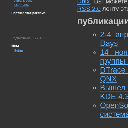
Unix
. Вы можете
Апрель 2007
Март 2007
RSS 2.0
ленту эт
Партнерская реклама
публикации
2-4 ап
Подписчиков RSS: 111
Days
Мета
14 ноя
Войти
группы 
DTrace
QNX
Вышел 
KDE 4.
OpenS
систем