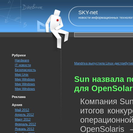
SKY-net
новости информационных технолог
Рубрики
Hardware
Mandriva выпустила Linux-дистрибутив
IT новости
Безопасность
Мир Unix
Sun назвала 
Мир Windows
Мир Windows
для OpenSolar
Мир Windows
Реклама
Компания Sun
Архив
итогов конку
Май 2012
Апрель 2012
операцион
Март 2012
Февраль 2012
OpenSolaris 
Январь 2012