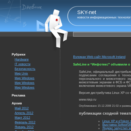
SKY-net
новости информационных технолог
Рубрики
Взломан Web сайт Microsoft Ireland
Hardware
IT новости
SafeLine и “Инфотекс” объявили о 
Безопасность
SafeLine, официальный дистрибью
Мир Unix
подписании соглашения о техно
Мир Windows
персонального и межсетевого э
межсетевым экранам в ФСБ и ФСТ
Мир Windows
включение межсетевого экрана Vi
Мир Windows
Версия дистрибутива Linux XP со
Реклама
www.nixp.ru
Архив
Опубликовано 15.12.2008 21:02 и разме
Май 2012
Апрель 2012
публикации сходной темат
Март 2012
Linux XP и eToken
Февраль 2012
Выставка Softool’0
Январь 2012
Яндекс запустил з