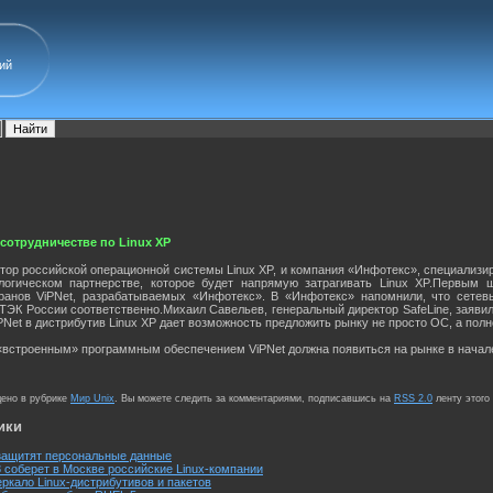
ий
сотрудничестве по Linux XP
тор российской операционной системы Linux XP, и компания «Инфотекс», специализ
логическом партнерстве, которое будет напрямую затрагивать Linux XP.Первым 
кранов ViPNet, разрабатываемых «Инфотекс». В «Инфотекс» напомнили, что сетев
ЭК России соответственно.Михаил Савельев, генеральный директор SafeLine, заяви
PNet в дистрибутив Linux XP дает возможность предложить рынку не просто ОС, а 
 «встроенным» программным обеспечением ViPNet должна появиться на рынке в начале
щено в рубрике
Мир Unix
. Вы можете следить за комментариями, подписавшись на
RSS 2.0
ленту этого
ики
 защитят персональные данные
8 соберет в Москве российские Linux-компании
еркало Linux-дистрибутивов и пакетов