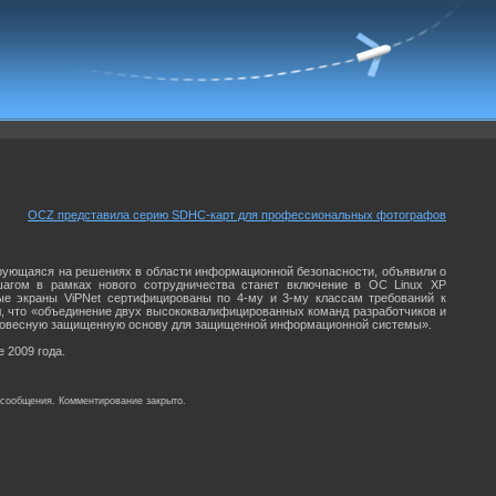
OCZ представила серию SDHC-карт для профессиональных фотографов
ирующаяся на решениях в области информационной безопасности, объявили о
шагом в рамках нового сотрудничества станет включение в ОС Linux XP
ые экраны ViPNet сертифицированы по 4-му и 3-му классам требований к
л, что «объединение двух высококвалифицированных команд разработчиков и
полновесную защищенную основу для защищенной информационной системы».
 2009 года.
 сообщения. Комментирование закрыто.