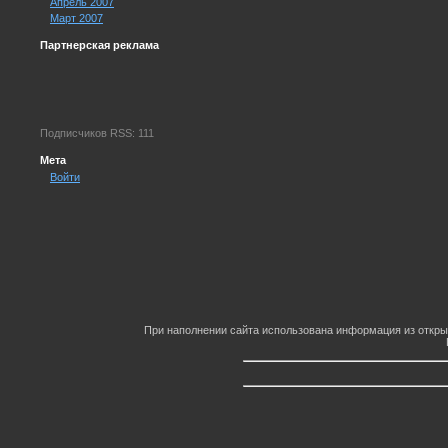
Апрель 2007
Март 2007
Партнерская реклама
Подписчиков RSS: 111
Мета
Войти
При наполнении сайта использована информация из откры