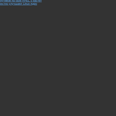
ибутивов на базе RHEL 5 растет
местно улучшают Linux-ядро