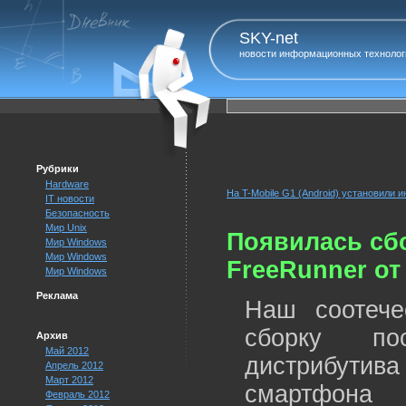
SKY-net
новости информационных технолог
Рубрики
Hardware
На T-Mobile G1 (Android) установили 
IT новости
Безопасность
Мир Unix
Появилась сбо
Мир Windows
Мир Windows
FreeRunner от 
Мир Windows
Реклама
Наш соотечес
сборку по
Архив
Май 2012
дистрибути
Апрель 2012
Март 2012
смартфона 
Февраль 2012