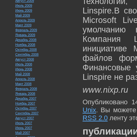
технологии
Август 2009
Июль 2009
Linspire.В св
Июнь 2009
Май 2009
Microsoft Li
Апрель 2009
Март 2009
умолчанию 
Февраль 2009
Январь 2009
Компания L
Декабрь 2008
Ноябрь 2008
инициативе M
Октябрь 2008
Сентябрь 2008
файлов фор
Август 2008
Июль 2008
Финансовые у
Июнь 2008
Май 2008
Linspire не р
Апрель 2008
Март 2008
www.nixp.ru
Февраль 2008
Январь 2008
Декабрь 2007
Опубликовано 1
Ноябрь 2007
Unix
. Вы можете
Октябрь 2007
Сентябрь 2007
RSS 2.0
ленту эт
Август 2007
Июль 2007
Июнь 2007
публикации
Май 2007