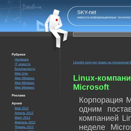
SKY-net
новости информационных технолог
Рубрики
Hardware
Linspire получит право на технологии M
IT новости
Безопасность
Мир Unix
Linux-компани
Мир Windows
Мир Windows
Microsoft
Мир Windows
Реклама
Корпорация M
Архив
одним поста
Май 2012
Апрель 2012
компанией Lin
Март 2012
Февраль 2012
неделе Micro
Январь 2012