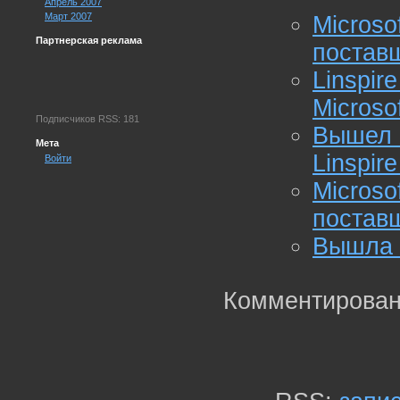
Апрель 2007
Март 2007
Micros
Партнерская реклама
постав
Linspi
Microso
Подписчиков RSS: 181
Вышел 
Мета
Linspire
Войти
Microso
постав
Вышла 
Комментирован