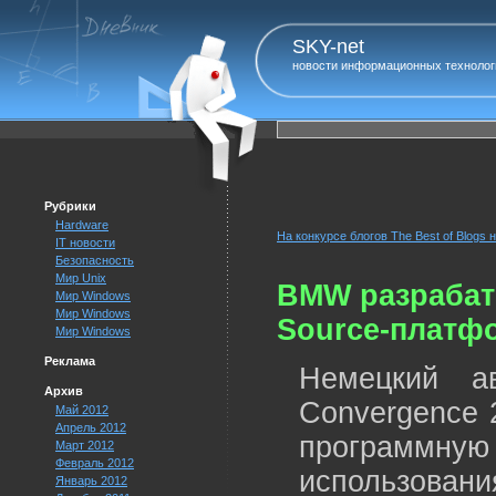
SKY-net
новости информационных технолог
Рубрики
Hardware
На конкурсе блогов The Best of Blogs
IT новости
Безопасность
Мир Unix
BMW разрабат
Мир Windows
Мир Windows
Source-платф
Мир Windows
Реклама
Немецкий а
Архив
Convergence 
Май 2012
Апрель 2012
программную
Март 2012
Февраль 2012
использован
Январь 2012