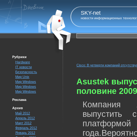
SKY-net
новости информационных технолог
Рубрики
Hardware
Cisco: В четверти компаний отсутств
IT новости
Безопасность
Мир Unix
Asustek выпус
Мир Windows
Мир Windows
половине 2009
Мир Windows
Реклама
Компания 
Архив
выпустить 
Май 2012
Апрель 2012
платформой
Март 2012
Февраль 2012
года.Вероят
Январь 2012