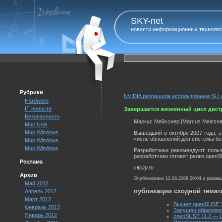
SKY-net
новости информационных технолог
Рубрики
NVIDIA разрешила использование SLI 
Hardware
IT новости
Завершается жизненный цикл дист
Безопасность
Маркус Мейсснер [Marcus Meissner
Мир Unix
Мир Windows
Вышедший в октябре 2007 года, эт
числе обновлений для системы без
Мир Windows
Мир Windows
Разработчики рекомендуют польз
разработчики готовят релиз openSU
Реклама
citcity.ru
Архив
Опубликовано 12.08.2009 06:04 и разме
Май 2012
публикации сходной темат
Апрель 2012
Март 2012
Вышел openSUSE 1
Февраль 2012
Запущен образова
Январь 2012
openSUSE 11.2 — L