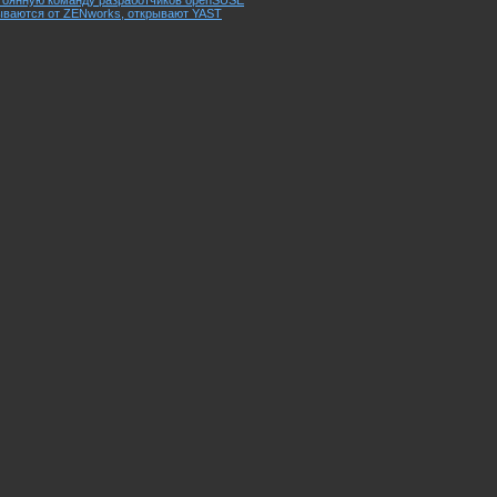
стоянную команду разработчиков openSUSE
ываются от ZENworks, открывают YAST