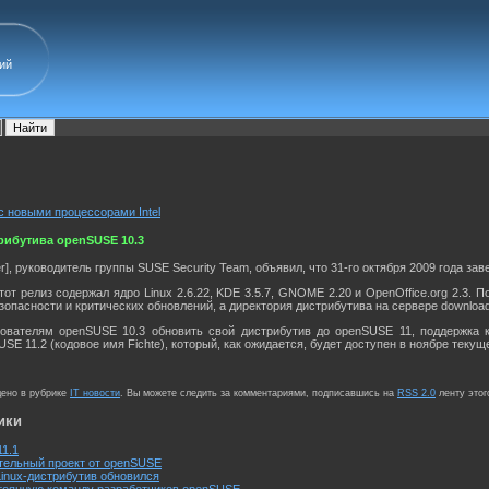
ий
с новыми процессорами Intel
рибутива openSUSE 10.3
], руководитель группы SUSE Security Team, объявил, что 31-го октября 2009 года з
от релиз содержал ядро Linux 2.6.22, KDE 3.5.7, GNOME 2.20 и OpenOffice.org 2.3. 
опасности и критических обновлений, а директория дистрибутива на сервере download
ователям openSUSE 10.3 обновить свой дистрибутив до openSUSE 11, поддержка к
SE 11.2 (кодовое имя Fichte), который, как ожидается, будет доступен в ноябре текуще
щено в рубрике
IT новости
. Вы можете следить за комментариями, подписавшись на
RSS 2.0
ленту этог
ики
1.1
тельный проект от openSUSE
inux-дистрибутив обновился