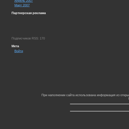
Апрель 2007
Март 2007
Партнерская реклама
Подписчиков RSS: 170
Мета
Войти
При наполнении сайта использована информация из откры