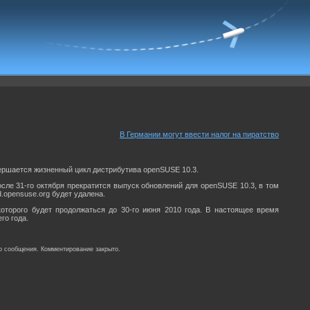
В Германии могут ввести налог на пиратство
авершается жизненный цикл дистрибутива openSUSE 10.3.
После 31-го октября прекратится выпуск обновлений для openSUSE 10.3, в том
.opensuse.org будет удалена.
оторого будет продолжаться до 30-го июня 2010 года. В настоящее время
го года.
о сообщения. Комментирование закрыто.