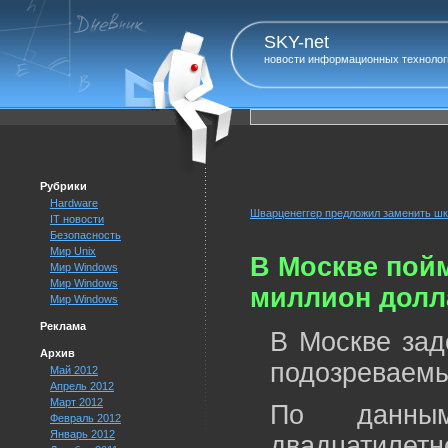
SKY-net
новости информационных технолог
Рубрики
Hardware
Шварценеггер предложил заменить шк
IT новости
Безопасность
Мир Unix
В Москве пой
Мир Windows
Мир Windows
миллион долл
Мир Windows
Реклама
В Москве зад
Архив
подозреваемы
Май 2012
Апрель 2012
Март 2012
По данным
Февраль 2012
Январь 2012
двадцатилетн