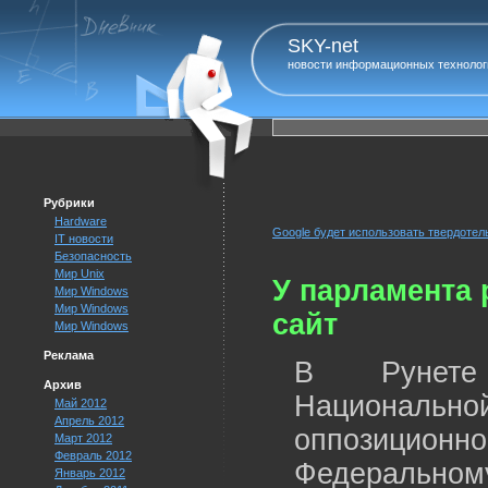
SKY-net
новости информационных технолог
Рубрики
Hardware
Google будет использовать твердотель
IT новости
Безопасность
Мир Unix
У парламента
Мир Windows
Мир Windows
сайт
Мир Windows
Реклама
В Рунете 
Архив
Националь
Май 2012
Апрель 2012
оппозицион
Март 2012
Февраль 2012
Федеральном
Январь 2012