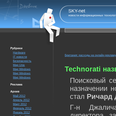
SKY-net
новости информационных технолог
Рубрики
Hardware
Британия: расходы на онлайн-реклам
IT новости
Безопасность
Мир Unix
Technorati на
Мир Windows
Мир Windows
Мир Windows
Поисковый се
Реклама
назначении н
Архив
стал
Ричард 
Май 2012
Апрель 2012
Март 2012
Г-н Джалич
Февраль 2012
Январь 2012
директора 