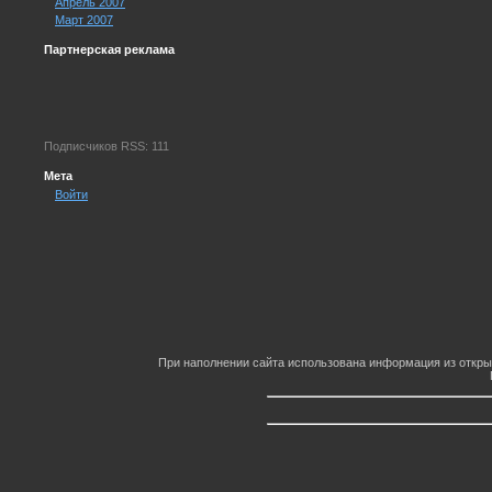
Апрель 2007
Март 2007
Партнерская реклама
Подписчиков RSS: 111
Мета
Войти
При наполнении сайта использована информация из откры