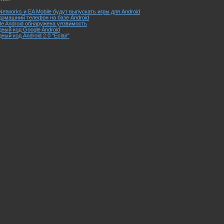
Networks и EA Mobile будут выпускать игры для Android
 домашний телефон на базе Android
e Android обнаружена уязвимость
ный код Google Android
ый код Android 2.0 “Eclair”