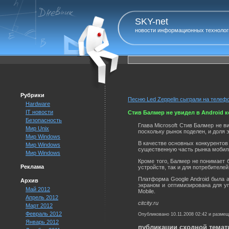
SKY-net
новости информационных технолог
Рубрики
Песню Led Zeppelin сыграли на телеф
Hardware
IT новости
Стив Балмер не увидел в Android к
Безопасность
Глава Microsoft Стив Балмер не в
Мир Unix
поскольку рынок поделен, и доля 
Мир Windows
В качестве основных конкурентов 
Мир Windows
существенную часть рынка мобил
Мир Windows
Кроме того, Балмер не понимает 
Реклама
устройств, так и для потребителей
Платформа Google Android была 
Архив
экраном и оптимизирована для у
Май 2012
Mobile.
Апрель 2012
citcity.ru
Март 2012
Февраль 2012
Опубликовано 10.11.2008 02:42 и разме
Январь 2012
публикации сходной темат