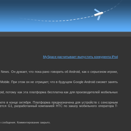
MySpace расчитывает выпустить конкурента iPod
News. Он думает, что пока рано говорить об Android, как о серьезном игроке,
Mobile. При этом он не отрицает, что в будущем Google Android сможет занять
oid, потому как эта платформа бесплатна как для производителей мобильных
нете в конце октября. Платформа предназначена для устройств с сенсорным
ется G1, разработанный компанией HTC по заказу мобильного оператора T-
о сообщения. Комментирование закрыто.