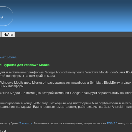
ий
онах iPhone
онкурента для Windows Mobile
идит в мобильной платформе Google Android конкурента Windows Mobile, сообщает IDG 
этой платформы на нем крайне мала.
Windows Mobile шеф Micrtosoft рассматривает платформы Symbian, BlackBerry и Linux 
ьных платформ.
бизнес-модель, с помощью которой компания Google планирует зарабатывать на Andr
.
анонсирована в конце 2007 года. Исходный код платформы был опубликован в интер
правления пальцами. Единственным смартфоном, работающим на базе Android, явля
щено в рубрике
IT новости
. Вы можете следить за комментариями, подписавшись на
RSS 2.0
ленту этог
ики