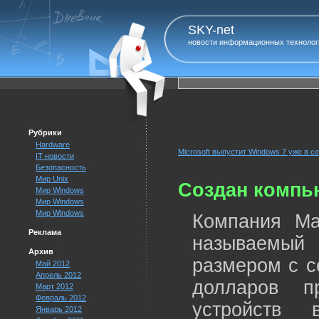
SKY-net
новости информационных технолог
Рубрики
Hardware
Microsoft выпустит Windows 7 уже в с
IT новости
Безопасность
Мир Unix
Создан компью
Мир Windows
Мир Windows
Мир Windows
Компания Mar
Реклама
называемый 
Архив
размером с с
Май 2012
Апрель 2012
долларов п
Март 2012
Февраль 2012
устройств
Январь 2012