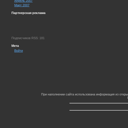
Апрель 2007
Март 2007
Партнерская реклама
Подписчиков RSS: 181
Мета
Войти
При наполнении сайта использована информация из откры