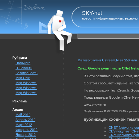
SKY-net
новости информационных технолог
Рубрики
Microsoft купит Ustream.tv за $50 млн.
Hardware
IT новости
Слух: Google купит часть CNet Net
Безопасность
В Сети появились слухи о том, чт
Мир Unix
Мир Windows
Об этом сообщает издание TechCr
Мир Windows
По информации TechCrunch, Googl
Мир Windows
Представители Google и CNet Net
Реклама
www.cnews.ru
Архив
Опубликовано 11.02.2008 13:40 и разме
Май 2012
публикации сходной темат
Апрель 2012
Март 2012
CNET Networks сок
Февраль 2012
CBS покупает CNet
Январь 2012
CNet Networks купи
CNet Networks про