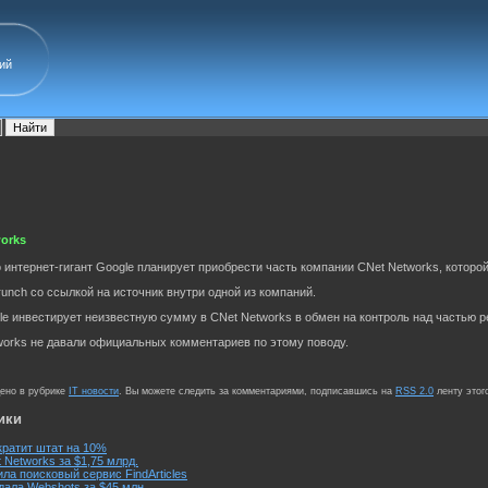
ий
works
о интернет-гигант Google планирует приобрести часть компании CNet Networks, которо
unch со ссылкой на источник внутри одной из компаний.
e инвестирует неизвестную сумму в CNet Networks в обмен на контроль над частью 
works не давали официальных комментариев по этому поводу.
щено в рубрике
IT новости
. Вы можете следить за комментариями, подписавшись на
RSS 2.0
ленту этог
ики
ратит штат на 10%
 Networks за $1,75 млрд.
ла поисковый сервис FindArticles
дала Webshots за $45 млн.