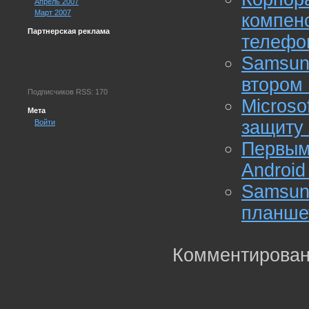
Апрель 2007
Март 2007
компе
Партнерская реклама
телефон
Samsun
втором 
Подписчиков RSS: 170
Micros
Мета
защиту 
Войти
Первым
Android
Samsu
планше
Комментирован