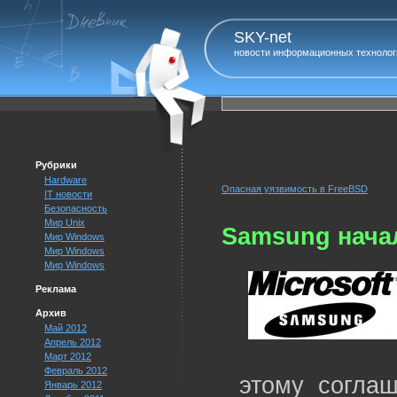
SKY-net
новости информационных технолог
Рубрики
Hardware
Опасная уязвимость в FreeBSD
IT новости
Безопасность
Мир Unix
Samsung начал
Мир Windows
Мир Windows
Мир Windows
Реклама
Архив
Май 2012
Апрель 2012
Март 2012
Февраль 2012
этому соглаш
Январь 2012