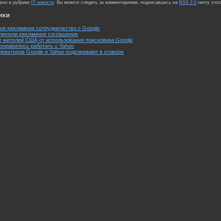
щено в рубрике
IT новости
. Вы можете следить за комментариями, подписавшись на
RSS 2.0
ленту этог
ики
ое рекламное сотрудничество с Google
ключили рекламное соглашение
т жителей США от использования поисковика Google
онравилось работать с Yahoo
ректоров Google и Yahoo подозревают в сговоре