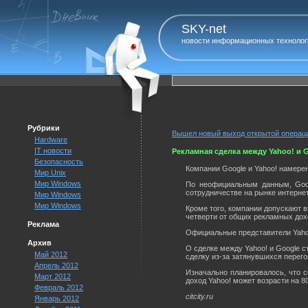
SKY-net
новости информационных технолог
Рубрики
Вышел новый выход открытой операц
Hardware
IT новости
Рекламная сделка между Yahoo! и 
Безопасность
Компании Google и Yahoo! намере
Мир Unix
Мир Windows
По неофициальным данным, Googl
сотрудничестве на рынке интерне
Мир Windows
Мир Windows
Кроме того, компании допускают в
четверти от общих рекламных дох
Реклама
Официальные представители Yaho
Архив
О сделке между Yahoo! и Google с
Май 2012
сделку из-за затянувшихся перег
Апрель 2012
Изначально планировалось, что с
Март 2012
доход Yahoo! может возрасти на 8
Февраль 2012
citcity.ru
Январь 2012