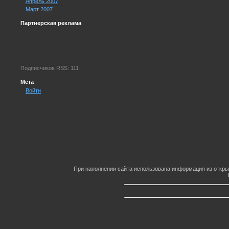
Апрель 2007
Март 2007
Партнерская реклама
Подписчиков RSS: 111
Мета
Войти
При наполнении сайта использована информация из откры