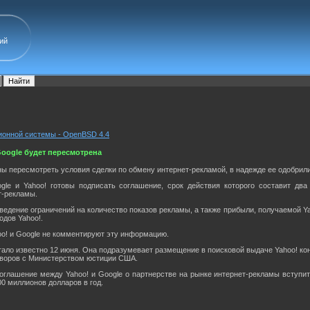
ий
ионной системы - OpenBSD 4.4
Google будет пересмотрена
ны пересмотреть условия сделки по обмену интернет-рекламой, в надежде ее одобри
e и Yahoo! готовы подписать соглашение, срок действия которого составит два
т-рекламы.
ведение ограничений на количество показов рекламы, а также прибыли, получаемой Y
одов Yahoo!.
o! и Google не комментируют эту информацию.
тало известно 12 июня. Она подразумевает размещение в поисковой выдаче Yahoo! кон
оворов с Министерством юстиции США.
оглашение между Yahoo! и Google о партнерстве на рынке интернет-рекламы вступит
00 миллионов долларов в год.