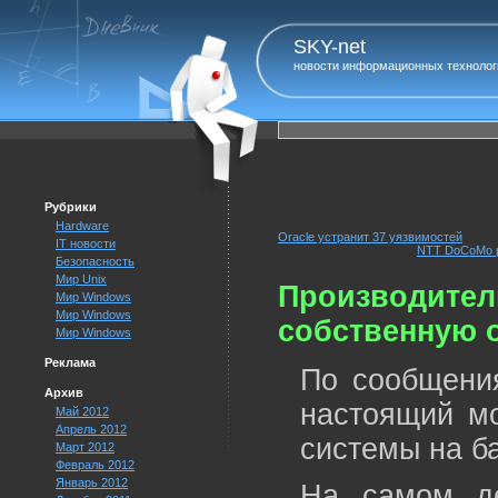
SKY-net
новости информационных технолог
Рубрики
Hardware
Oracle устранит 37 уязвимостей
IT новости
NTT DoCoMo р
Безопасность
Мир Unix
Производител
Мир Windows
Мир Windows
собственную 
Мир Windows
Реклама
По сообщения
Архив
настоящий мо
Май 2012
Апрель 2012
системы на ба
Март 2012
Февраль 2012
Январь 2012
На самом д