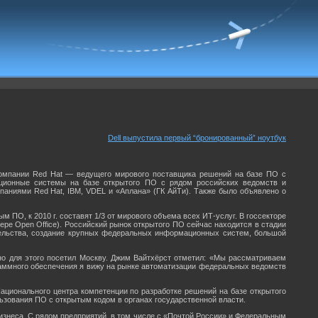
Dell выпустила первый “бронированный” ноутбук
O компании Red Hat — ведущего мирового поставщика решений на базе ПО с
ционные системы на базе открытого ПО с рядом российских ведомств и
паниями Red Hat, IBM, VDEL и «Аплана» (ГК АйТи). Также было объявлено о
м ПО, к 2010 г. составят 1/3 от мирового объема всех ИТ-услуг. В госсекторе
ере Open Office). Российский рынок открытого ПО сейчас находится в стадии
тельства, создание крупных федеральных информационных систем, большой
о для этого посетил Москву. Джим Вайтхёрст отметил: «Мы рассматриваем
раммного обеспечения я вижу на рынке автоматизации федеральных ведомств
ационального центра компетенции по разработке решений на базе открытого
ьзования ПО с открытым кодом в органах государственной власти.
изнеса. С рядом предприятий, в том числе с «Почтой России» и Федеральным