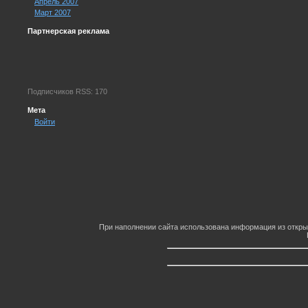
Апрель 2007
Март 2007
Партнерская реклама
Подписчиков RSS: 170
Мета
Войти
При наполнении сайта использована информация из откры