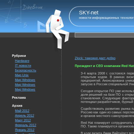
SKY-net
новости информационных технолог
Рубрики
Zlock: таможня дает добро
Hardware
IT новости
Президент и CEO компании Red Ha
Безопасность
3-4 марта 2008 г. состоялся пе
Мир Unix
открытым кодом. В рамках визи
Мир Windows
предприятий. Анонсирована уник
запуске в России специальной Ун
Мир Windows
Мир Windows
Сегодня открытое ПО уже использу
доля решений на базе ПО с открыт
Реклама
становления. Следующие факторы
потенциал разработчиков, бурный 
Архив
Содействовать развитию рынка п
Май 2012
Россию как один из самых персп
Апрель 2012
и органов местного самоуправлен
Март 2012
Red Hat планирует сотрудничать 
Февраль 2012
ПО. Также планируется организов
Январь 2012
В ходе визита Джим Вайтхёрст вс