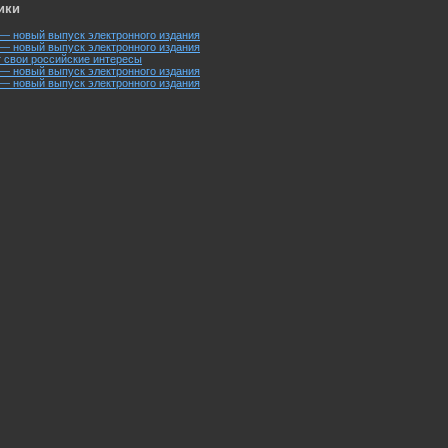
ики
 — новый выпуск электронного издания
 — новый выпуск электронного издания
 свои российские интересы
 — новый выпуск электронного издания
 — новый выпуск электронного издания