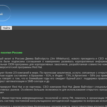
ий
t посетил Россию
рвый визит в Россию Джима Вайтхёрста (Jim Whitehurst), нового президента и CE
та были подписаны соглашения о намерениях развивать корпоративные информа
альная ОЕМ-программа для корпоративных заказчиков, разработанная совместно ком
иверситетской программы Red Hat.
ют более 2/3 компаний в мире. По прогнозам аналитиков, услуги, связанные с открыты
ым кодом составляет: в Бразилии – 91%, в Индии – 73%, в Аргентине – 58% (на прим
 говорят о том, что в ближайшие годы его ожидает бурный рост: поддержка прави
рост автоматизации в SMB-секторе и др.
ланируют Red Hat и ее партнеры. CEO компании Red Hat Джим Вайтхёрст специальн
ективных рынков. Особенно большие возможности для использования открытого прог
ия».
с Министерством информационных технологий и связи РФ, помогать в организации Н
ать систему постоянной консультационно-методической поддержки по вопросам испол
третился с руководителями федеральных органов власти, представителями крупного б