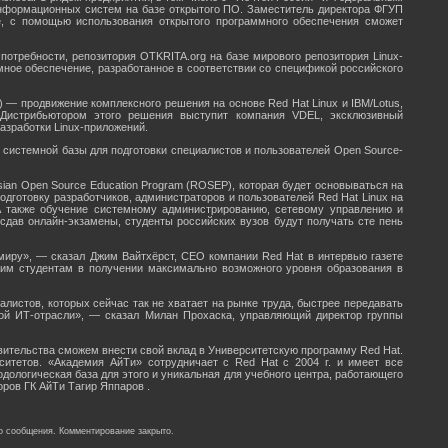
информационных систем на базе открытого ПО. Заместитель директора ФГУП
не, с помощью использования открытого программного обеспечения сможет
потребности, репозитория OTKRITA.org на базе мирового репозитория Linux-
ммное обеспечение, разработанное в соответствии со спецификой российского
 — продвижение комплексного решения на основе Red Hat Linux и IBM/Lotus,
 Дистрибьютором этого решения выступит компания VDEL, эксклюзивный
азработки Linux-приложений.
системной базы для подготовки специалистов и пользователей Open Source-
ian Open Source Education Program (ROSEP), которая будет основываться на
дготовку разработчиков, администраторов и пользователей Red Hat Linux на
 также обучение системному администрированию, сетевому управлению и
сдав онлайн-экзамены, студенты российских вузов будут получать сте пень
миру», — сказал Джим Вайтхёрст, CEO компании Red Hat в интервью газете
м студентам в получении максимально возможного уровня образования в
истов, которых сейчас так не хватает на рынке труда, быстрее передавать
ой ИТ-отрасли», — сказал Милан Прохаска, управляющий директор группы
вительства сможем внести свой вклад в Университетскую программу Red Hat.
ситетов. «Академия АйТи» сотрудничает с Red Hat с 2004 г. и имеет все
дологическая база для этого и уникальная для учебного центра, работающего
ров ГК АйТи Тагир Яппаров .
о сообщения. Комментирование закрыто.