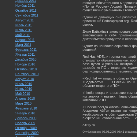
Декабрь 2011
фондом обязательного медицинск
Ноябрь 2011
«Почта России» Андрей Погодин 
существенно уменьшить стоимост
Октябрь 2011
Сентябрь 2011
Одной из движущих сил развития 
Август 2011
приложений Fedoraproject.org. Re
рынка.
Июль 2011
Июнь 2011
Джим Вайтхёрст анонсировал совм
Май 2011
включающее в себя приложение 
дистрибьютор продуктов и сервис
Апрель 2011
Март 2011
Одним из наиболее серьезных фак
Февраль 2011
решений.
Январь 2011
Red Hat, VDEL и группа компаний
Декабрь 2010
стандартах образовательных прог
базе вузов и учебных центров.
Ноябрь 2010
разработке ПО с открытым кодом.
Октябрь 2010
сертифицированных специалистов R
Сентябрь 2010
«Red Hat — лидер в области Ope
Август 2010
«Ведомости». — В России наши 
Июль 2010
области открытого ПО».
Июнь 2010
«Чтобы сохранить высокие темпы 
Май 2010
им знания и навыки. Наша обра
Апрель 2010
компаний VDEL.
Март 2010
« Россия всегда имела наивысший
Февраль 2010
Академия АйТи» станет ее коорд
Январь 2010
необходимое, чтобы поддержать Ун
Декабрь 2009
в сфере ИТ, филиальная сеть — 2
Ноябрь 2009
citcity.ru
Октябрь 2009
Опубликовано 06.03.2008 08:41 и разме
Сентябрь 2009