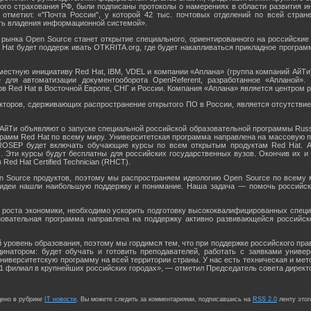
ого страхования РФ, были подписаны протоколы о намерениях в области развития 
отметил: «"Почта России", у которой 42 тыс. почтовых отделений по всей стра
ь владения информационной системой».
рынка Open Source станет открытие специального, ориентированного на российские 
d Hat будет поддерж ивать OTKRITA.org, где будет накапливаться прикладное програ
естную инициативу Red Hat, IBM, VDEL и компании «Аплана» (группа компаний АйТи)
для автоматизации документооборота OpenReferent, разработанное «Апланой».
ов Red Hat в Восточной Европе, СНГ и России. Компания «Аплана» является центром р
торов, сдерживающих распространение открытого ПО в России, является отсутствие 
 АйТи объявляют о запуске специальной российской образовательной программы Russ
рамм Red Hat по всему миру. Университетская программа направлена на массовую по
 ROSEP будет включать обучающие курсы по всем открытым продуктам Red Hat. А
 Эти курсы будут бесплатны для российских государственных вузов. Окончив их и 
ed Hat Certified Technician (RHCT).
n Source продуктов, поэтому мы распространяем идеологию Open Source по всему 
идеи нашли наибольшую поддержку и понимание. Наша задача — помочь российски
роста экономики, необходимо ускорить подготовку высококвалифицированных специал
зовательная программа направлена на поддержку активно развивающейся российск
 уровень образования, поэтому мы гордимся тем, что при поддержке российского пра
инатором: будет обучать и готовить преподавателей, работать с заявками универ
иверситетскую программу на всей территории страны. У нас есть техническая и мето
1 филиал в крупнейших российских городах», — отметил Председатель совета директо
щено в рубрике
IT новости
. Вы можете следить за комментариями, подписавшись на
RSS 2.0
ленту этог