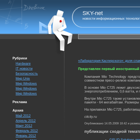
SKY-net
новости информационных технолог
Рубрики
«Лаборатория Касперского»: доля спа
Hardware
IT новости
Представлен первый иностранный
Безопасность
Компания Mio Technology предс
Мир Unix
совместном пресс-релизе компаний
Мир Windows
В основе Mio C725 лежит двухси
Мир Windows
энергопотреблением, 0,6 ватта, и 
Мир Windows
Внутри Mio C725 также установл
Реклама
памяти - 64 мегабайтам. Размеры 
На прилавках Mio C725, работающи
Архив
Май 2012
citcity.ru
Апрель 2012
Опубликовано 14.05.2009 18:42 и разме
Март 2012
Февраль 2012
публикации сходной темат
Январь 2012
GELID Solutions пр