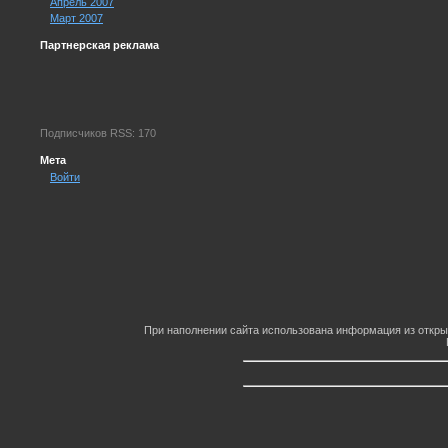
Апрель 2007
Март 2007
Партнерская реклама
Подписчиков RSS: 170
Мета
Войти
При наполнении сайта использована информация из откры