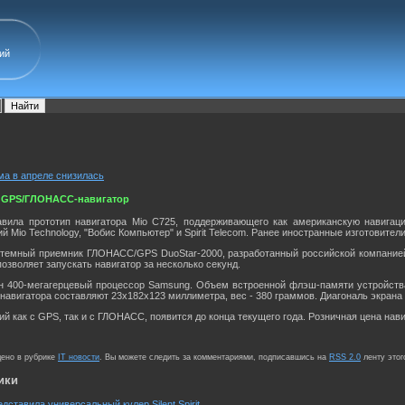
ий
ма в апреле снизилась
 GPS/ГЛОНАСС-навигатор
тавила прототип навигатора Mio C725, поддерживающего как американскую навиг
 Mio Technology, "Вобис Компьютер" и Spirit Telecom. Ранее иностранные изготовител
стемный приемник ГЛОНАСС/GPS DuoStar-2000, разработанный российской компанией
позволяет запускать навигатор за несколько секунд.
ен 400-мегагерцевый процессор Samsung. Объем встроенной флэш-памяти устройства
навигатора составляют 23x182x123 миллиметра, вес - 380 граммов. Диагональ экрана
й как с GPS, так и с ГЛОНАСС, появится до конца текущего года. Розничная цена нав
щено в рубрике
IT новости
. Вы можете следить за комментариями, подписавшись на
RSS 2.0
ленту этог
ики
едставила универсальный кулер Silent Spirit