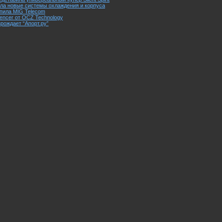
зала новые системы охлаждения и корпуса
пила MIG Telecom
lencer от OCZ Technology
рождает “Апорт.ру”