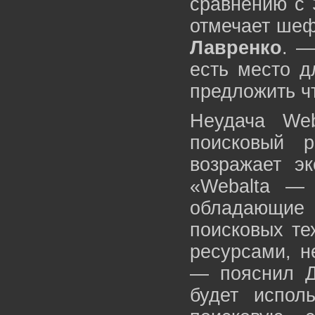
сравнению с 
отмечает шеф
Лавренко
. —
есть место д
предложить чт
Неудача Web
поисковый 
возражает э
«Webalta — 
обладающие
поисковых те
ресурсами, н
— пояснил Д
будет испол