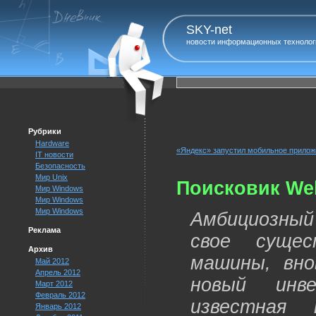
SKY-net
новости информационных технолог
Рубрики
Hardware
«Яндекс» запустил мобильное прилож
IT новости
Безопасность
Мир Unix
Поисковик We
Мир Windows
Мир Windows
Мир Windows
Амбициозный 
Реклама
свое сущес
Архив
машины, вно
Май 2012
Апрель 2012
новый инв
Март 2012
Февраль 2012
известная 
Январь 2012