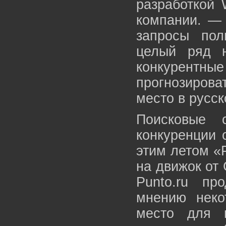
разработкой 
компании. — 
запросы пол
целый ряд н
конкурентн
прогнозирова
место в русск
Поисковые 
конкуренции 
этим летом «
на движок от 
Punto.ru п
мнению неко
место для 