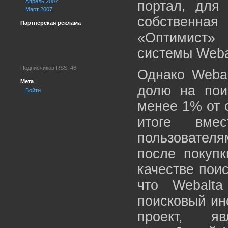
Апрель 2007
портал, для 
Март 2007
собственна
Партнерская реклама
«Оптимист»
системы Weba
Подписчиков RSS: 46
Однако Webal
Мета
долю на пои
Войти
менее 1% от 
итоге вме
пользователя
после покуп
качестве пои
что Webalt
поисковый ин
проект, я