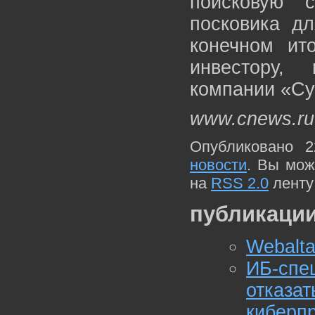
поисковую 
посковика дл
конечном ит
инвестору,
компании «С
www.cnews.ru
Опубликовано 2
новости
. Вы мож
на
RSS 2.0
ленту
публикации
Webalt
ИБ-сп
отказ
киберп