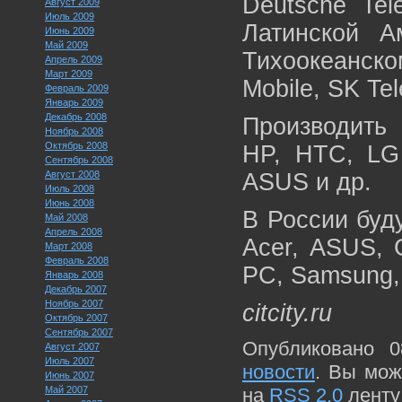
Deutsche Tel
Август 2009
Июль 2009
Латинской А
Июнь 2009
Май 2009
Тихоокеанско
Апрель 2009
Март 2009
Mobile, SK Te
Февраль 2009
Январь 2009
Декабрь 2008
Производить
Ноябрь 2008
Октябрь 2008
HP, HTC, LG 
Сентябрь 2008
Август 2008
ASUS и др.
Июль 2008
Июнь 2008
В России буд
Май 2008
Апрель 2008
Acer, ASUS, G
Март 2008
Февраль 2008
PC, Samsung, 
Январь 2008
Декабрь 2007
Ноябрь 2007
citcity.ru
Октябрь 2007
Сентябрь 2007
Опубликовано 0
Август 2007
Июль 2007
новости
. Вы мож
Июнь 2007
Май 2007
на
RSS 2.0
ленту