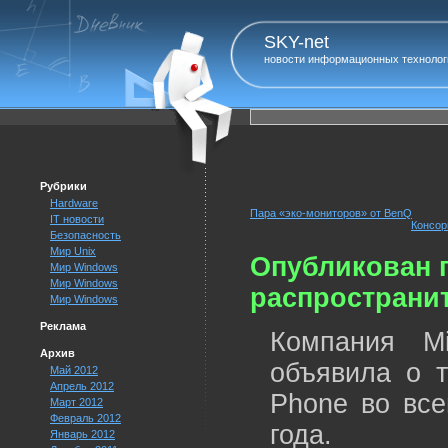
SKY-net
новости информационных технолог
Рубрики
Hardware
Пара «эко-мониторов» от BenQ
IT новости
Консор
Безопасность
Мир Unix
Опубликован 
Мир Windows
Мир Windows
распространи
Мир Windows
Реклама
Компания Mi
Архив
объявила о т
Май 2012
Апрель 2012
Phone во все
Март 2012
Февраль 2012
года.
Январь 2012