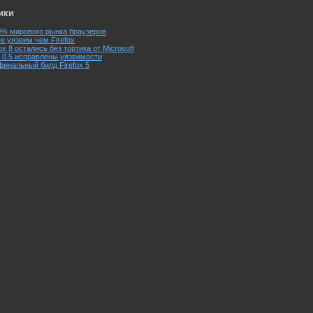
ики
20% мирового рынка браузеров
ее уязвим чем Firefox
ox 8 остались без тортика от Microsoft
2.0.0.5 исправлены уязвимости
финальный билд Firefox 5