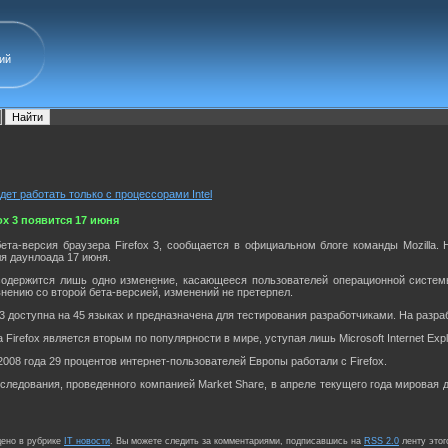
ий
ет работать только с процессорами Intel
ox 3 появится 17 июня
ета-версия браузера Firefox 3, сообщается в официальном блоге команды Mozilla.
ля даунлоада 17 июня.
3 содержится лишь одно изменение, касающееся пользователей операционной сист
авнению со второй бета-версией, изменений не претерпел.
x 3 доступна на 45 языках и предназначена для тестирования разработчиками. На разраб
 Firefox является вторым по популярности в мире, уступая лишь Microsoft Internet Expl
2008 года 29 процентов интернет-пользователей Европы работали с Firefox.
ледования, проведенного компанией Market Share, в апреле текущего года мировая доля
щено в рубрике
IT новости
. Вы можете следить за комментариями, подписавшись на
RSS 2.0
ленту этог