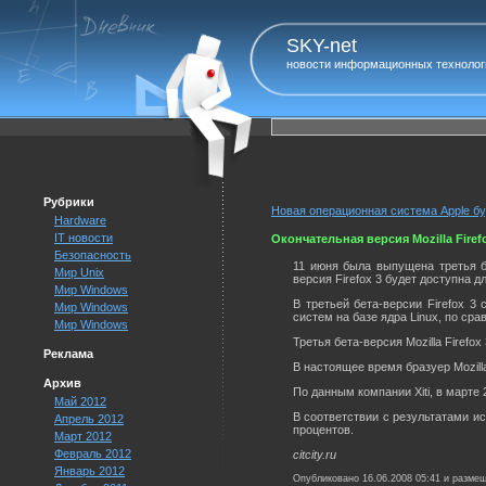
SKY-net
новости информационных технолог
Рубрики
Новая операционная система Apple буд
Hardware
IT новости
Окончательная версия Mozilla Firef
Безопасность
11 июня была выпущена третья б
Мир Unix
версия Firefox 3 будет доступна д
Мир Windows
В третьей бета-версии Firefox 
Мир Windows
систем на базе ядра Linux, по ср
Мир Windows
Третья бета-версия Mozilla Firefo
Реклама
В настоящее время бразуер Mozilla
Архив
По данным компании Xiti, в марте 
Май 2012
В соответствии с результатами исс
Апрель 2012
процентов.
Март 2012
Февраль 2012
citcity.ru
Январь 2012
Опубликовано 16.06.2008 05:41 и разме