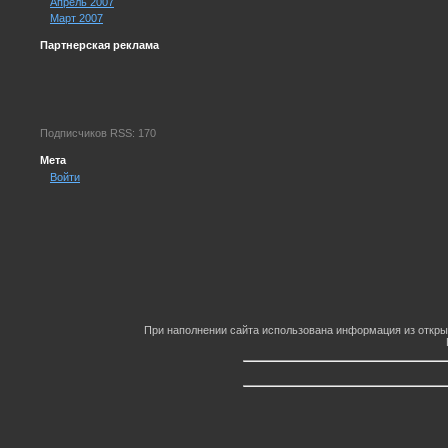
Апрель 2007
Март 2007
Партнерская реклама
Подписчиков RSS: 170
Мета
Войти
При наполнении сайта использована информация из откры