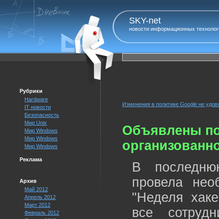
SKY-net
новости информационных технолог
Рубрики
Hardware
Изменения в политике Google не удо
IT новости
Безопасность
Мир Unix
Объявлены по
Мир Windows
Мир Windows
организованно
Мир Windows
Реклама
В последню
провела нео
Архив
Май 2012
"Неделя хаке
Апрель 2012
Март 2012
все сотрудн
Февраль 2012