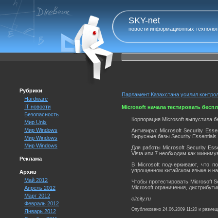
SKY-net
новости информационных технолог
Рубрики
Парламент Казахстана усилил контро
Hardware
IT новости
Microsoft начала тестировать бесп
Безопасность
Корпорация Microsoft выпустила б
Мир Unix
Мир Windows
Антивирус Microsoft Security Es
Вирусные базы Security Essential
Мир Windows
Мир Windows
Для работы Microsoft Security Es
Vista или 7 необходим как миниму
Реклама
В Microsoft подчеркивают, что 
упрощенном китайском языке и на
Архив
Май 2012
Чтобы протестировать Microsoft S
Microsoft ограничения, дистрибути
Апрель 2012
Март 2012
citcity.ru
Февраль 2012
Опубликовано 24.06.2009 11:20 и разме
Январь 2012