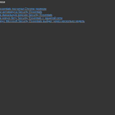
ики
 Essentials посчитал Chrome трояном
 антивируса Security Essentials
а финальную версию Security Essentials
а новую бету Security Essentials с защитой сети
ус Microsoft Security Essentials выйдет через несколько недель