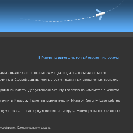
В Рунете появится электронный справочник госуслуг
граммы стало известно осенью 2008 года. Тогда она называлась Morro.
азначен для базовой защиты компьютера от различных вредоносных программ.
еративной памяти. Для установки Security Essentials на компьютер с Windows
ании и Израиля. Также выпущены версии Microsoft Security Essentials на
того нужно скачать подходящую версию антивируса. Несмотря на обозначенные
о сообщения. Комментирование закрыто.