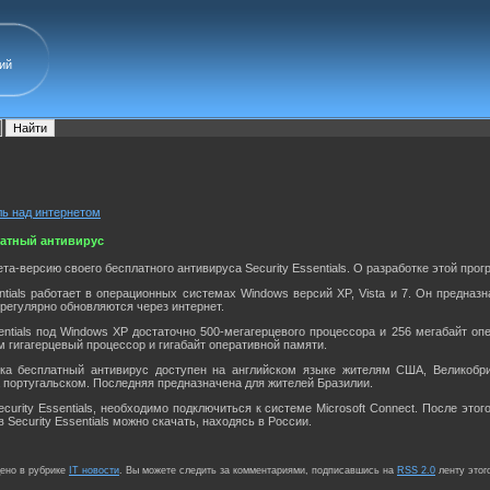
ий
ль над интернетом
латный антивирус
ета-версию своего бесплатного антивируса Security Essentials. О разработке этой про
sentials работает в операционных системах Windows версий XP, Vista и 7. Он предн
s регулярно обновляются через интернет.
sentials под Windows XP достаточно 500-мегагерцевого процессора и 256 мегабайт оп
м гигагерцевый процессор и гигабайт оперативной памяти.
пока бесплатный антивирус доступен на английском языке жителям США, Великобрит
 португальском. Последняя предназначена для жителей Бразилии.
ecurity Essentials, необходимо подключиться к системе Microsoft Connect. После э
в Security Essentials можно скачать, находясь в России.
щено в рубрике
IT новости
. Вы можете следить за комментариями, подписавшись на
RSS 2.0
ленту этог