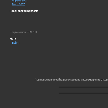
Апрель 2007
Март 2007
Партнерская реклама
Подписчиков RSS: 111
Мета
Войти
При наполнении сайта использована информация из откры