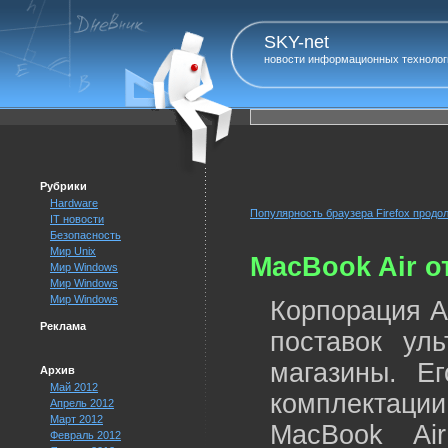
SKY-net
новости информационных технолог
Рубрики
Hardware
Популярность браузера Firefox продо
IT новости
Безопасность
Мир Unix
MacBook Air о
Мир Windows
Мир Windows
Мир Windows
Корпорация A
Реклама
поставок уль
магазины. Е
Архив
Май 2012
комплектации
Апрель 2012
Март 2012
MacBook Ai
Февраль 2012