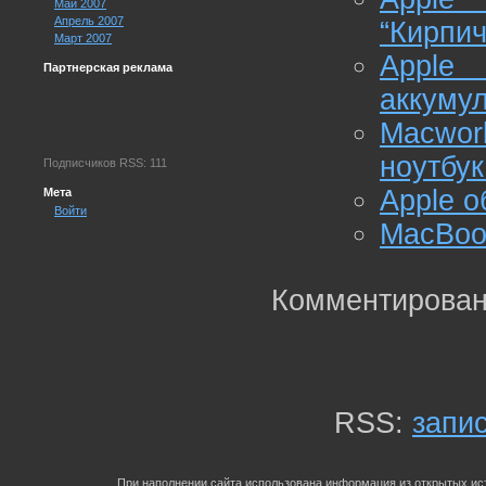
Май 2007
Апрель 2007
“Кирпич
Март 2007
Apple
Партнерская реклама
аккуму
Macwor
ноутбук
Подписчиков RSS: 111
Apple о
Мета
Войти
MacBook
Комментирован
RSS:
запи
При наполнении сайта использована информация из открытых ист