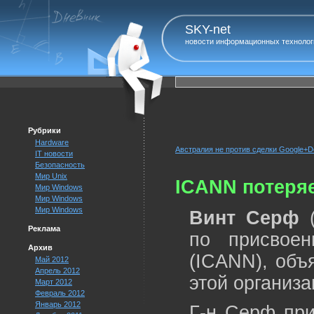
SKY-net
новости информационных технолог
Рубрики
Hardware
Австралия не против сделки Google+Do
IT новости
Безопасность
Мир Unix
ICANN потеряе
Мир Windows
Мир Windows
Мир Windows
Винт Серф
(
Реклама
по присвое
Архив
(ICANN), объ
Май 2012
Апрель 2012
этой организа
Март 2012
Февраль 2012
Январь 2012
Г-н Серф при