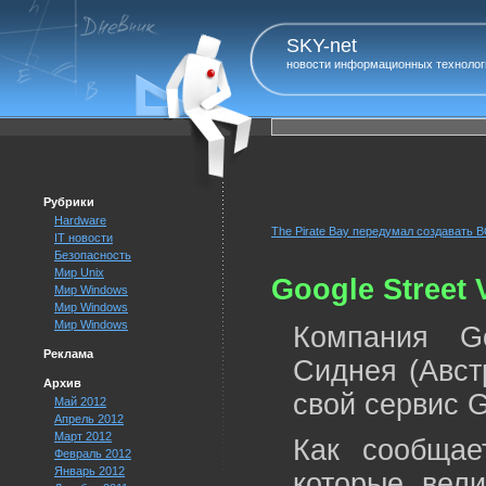
SKY-net
новости информационных технолог
Рубрики
Hardware
The Pirate Bay передумал создавать 
IT новости
Безопасность
Мир Unix
Google Street
Мир Windows
Мир Windows
Мир Windows
Компания G
Реклама
Сиднея (Авст
Архив
свой сервис G
Май 2012
Апрель 2012
Март 2012
Как сообщае
Февраль 2012
Январь 2012
которые вел