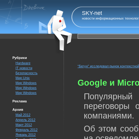
SKY-net
новости информационных технолог
Рубрики
Hardware
“Бегун” исследовал рынок контекстной
IT новости
Безопасность
Мир Unix
Google и Micr
Мир Windows
Мир Windows
Мир Windows
Популярный
Реклама
переговоры 
Архив
компаниями.
Май 2012
Апрель 2012
Март 2012
Об этом сооб
Февраль 2012
Январь 2012
на осведомле