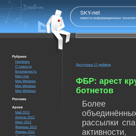
SKY-net
новости информационных технолог
Рубрики
Hardware
Доступные 17-дюймов
IT новости
Безопасность
Мир Unix
ФБР: арест к
Мир Windows
Мир Windows
ботнетов
Мир Windows
Реклама
Более ми
Архив
объединённых
Май 2012
Апрель 2012
рассылки спа
Март 2012
Февраль 2012
активности
Январь 2012