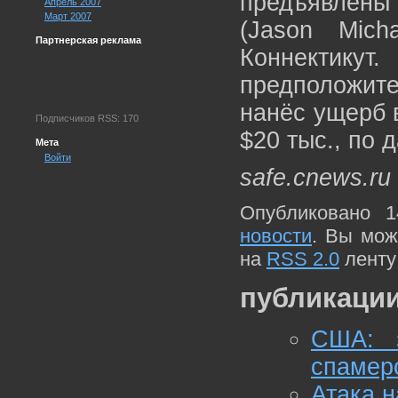
предъявле
Апрель 2007
Март 2007
(Jason Mich
Партнерская реклама
Коннектику
предположите
нанёс ущерб 
Подписчиков RSS: 170
$20 тыс., по 
Мета
Войти
safe.cnews.ru
Опубликовано 1
новости
. Вы мож
на
RSS 2.0
ленту
публикации
США: 
спамер
Атака н