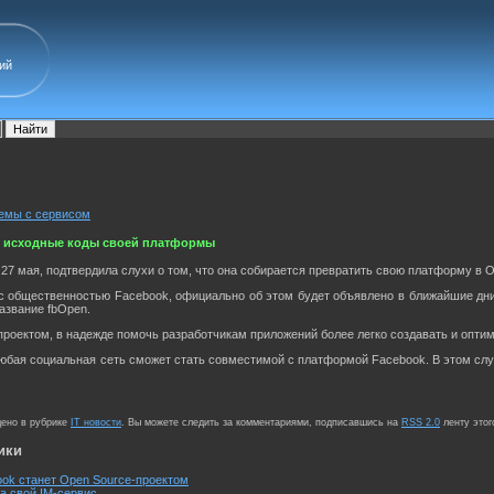
ий
лемы с сервисом
ет исходные коды своей платформы
27 мая, подтвердила слухи о том, что она собирается превратить свою платформу в O
с общественностью Facebook, официально об этом будет объявлено в ближайшие дни
азвание fbOpen.
роектом, в надежде помочь разработчикам приложений более легко создавать и оптими
юбая социальная сеть сможет стать совместимой с платформой Facebook. В этом слу
щено в рубрике
IT новости
. Вы можете следить за комментариями, подписавшись на
RSS 2.0
ленту этог
ики
ok станет Open Source-проектом
а свой IM-сервис