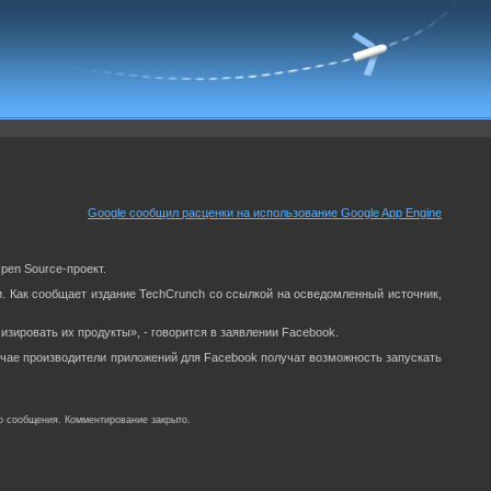
Google сообщил расценки на использование Google App Engine
pen Source-проект.
. Как сообщает издание TechCrunch со ссылкой на осведомленный источник,
зировать их продукты», - говорится в заявлении Facebook.
чае производители приложений для Facebook получат возможность запускать
о сообщения. Комментирование закрыто.