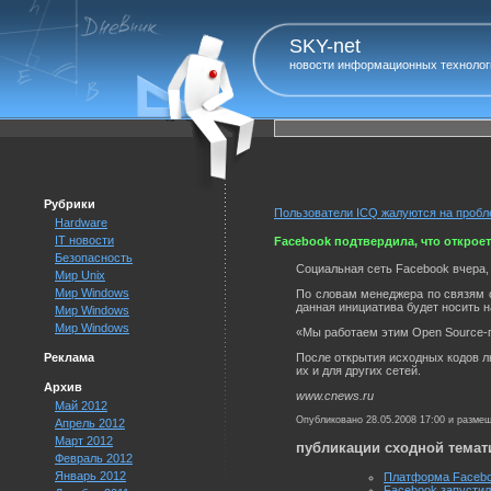
SKY-net
новости информационных технолог
Рубрики
Пользователи ICQ жалуются на проб
Hardware
IT новости
Facebook подтвердила, что откро
Безопасность
Социальная сеть Facebook вчера, 
Мир Unix
Мир Windows
По словам менеджера по связям 
данная инициатива будет носить н
Мир Windows
Мир Windows
«Мы работаем этим Open Source-п
Реклама
После открытия исходных кодов л
их и для других сетей.
Архив
www.cnews.ru
Май 2012
Опубликовано 28.05.2008 17:00 и разме
Апрель 2012
Март 2012
публикации сходной темат
Февраль 2012
Январь 2012
Платформа Facebo
Facebook запустил