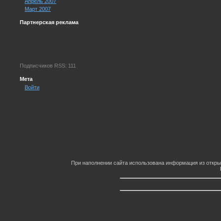
Апрель 2007
Март 2007
Партнерская реклама
Подписчиков RSS: 111
Мета
Войти
При наполнении сайта использована информация из откры