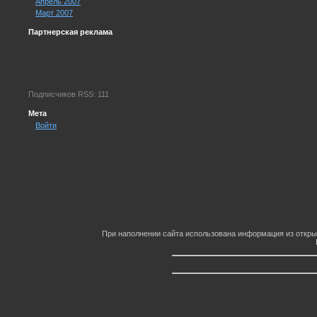
Апрель 2007
Март 2007
Партнерская реклама
Подписчиков RSS: 111
Мета
Войти
При наполнении сайта использована информация из откры