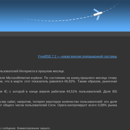
FreeBSD 7.2 — новая версия операционной системы
пользователей Интернета в прошлом месяце.
 MicrosoftInternet explorer. По состоянию на конец прошлого месяца этому
м, что в марте этот показатель равнялся 66,82%. Таким образом, рыночная
ия IE, с которой в конце апреля работали 44,51% пользователей. Доля IE6
ер safari, напротив, потерял некоторое количество пользователей: его доля
т общего числа пользователей Сети. Opera контролирует всего 0,68% рынка
о сообщения. Комментирование закрыто.