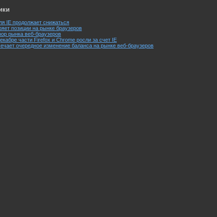
ики
Доля IE продолжает снижаться
теряет позиции на рынке браузеров
обзор рынка веб-браузеров
 декабре части Firefox и Chrome росли за счет IE
отмечает очередное изменение баланса на рынке веб-браузеров