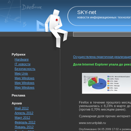
SKY-net
новости информационных технолог
Рубрики
Осуществлена практичная реализация
Hardware
IT новости
Доля Internet Explorer упала до ре
Безопасность
Мир Unix
Мир Windows
Мир Windows
Мир Windows
Реклама
Firefox в течение прошлого месяц
Архив
уменьшилась с 8,23% в марте до 
Май 2012
(против 0,70% месяцем ранее).
Апрель 2012
Суммарная доля прочих интернет-
Март 2012
Февраль 2012
www.securitylab.ru
Январь 2012
Опубликовано 04.05.2009 17:02 и разме