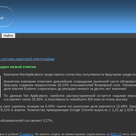
ий
 системы квантовой криптографии
кордно низкой отметки
Компания Net Applications представила статистику популярности браузеров среди 
Аналитики компании отмечают дальнейшее сокращение рыночной части обозревателя
браузеру отдавали предпочтение 66,10% пользователей Всемирной сети. Напомни
доля Internet Explorer сократилась до рекордно низкого за десять лет значения.
По данным Net Applications, наиболее распространенной остается седьмая верс
составляет около 18,36%, а популярность новейшего IE8 пока не очень высока.
а смог укрепить позиции на 0,43%: нынче его рыночная доля равняется 22,48%. Брауз
8,21% в апреле. Количество приверженцев Google Chrome выросло с 1,23 до 1,42% о
обозревателей составляет 0,27%.
щено в рубрике
IT новости
. Вы можете следить за комментариями, подписавшись на
RSS 2.0
ленту этог