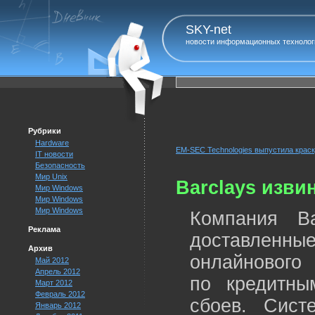
SKY-net
новости информационных технолог
Рубрики
Hardware
EM-SEC Technologies выпустила крас
IT новости
Безопасность
Мир Unix
Barclays изви
Мир Windows
Мир Windows
Мир Windows
Компания Ba
Реклама
доставлен
Архив
онлайновог
Май 2012
Апрель 2012
по кредитны
Март 2012
Февраль 2012
сбоев. Сист
Январь 2012