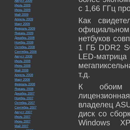
Август 2009
Июль 2009
с 1,66 ГГц п
Июнь 2009
Май 2009
Как свидете
Апрель 2009
Март 2009
официальном 
Февраль 2009
Январь 2009
нетбуков сов
Декабрь 2008
Ноябрь 2008
1 ГБ DDR2 SO
Октябрь 2008
Сентябрь 2008
LED-матрица 
Август 2008
Июль 2008
мегапиксельна
Июнь 2008
Май 2008
т.д.
Апрель 2008
Март 2008
Февраль 2008
К обоим м
Январь 2008
лицензионн
Декабрь 2007
Ноябрь 2007
владелец ASU
Октябрь 2007
Сентябрь 2007
диск со сбор
Август 2007
Июль 2007
Windows XP
Июнь 2007
Май 2007