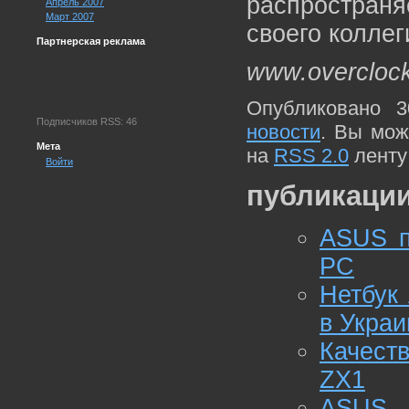
распростра
Апрель 2007
Март 2007
своего колле
Партнерская реклама
www.overcloc
Опубликовано 3
Подписчиков RSS: 46
новости
. Вы мож
Мета
на
RSS 2.0
ленту
Войти
публикации
ASUS п
PC
Нетбук
в Украи
Качест
ZX1
ASUS E