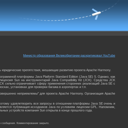
Министр образования Великобритании раскритиковал YouTube
ить юридические препятствия, мешающие развитию проекта Apache Harmony.
раммной платформы Java Platform Standard Edition (Java SE) 5. Однако, как
ензия Sun на инструментарий Java Compatibility Kit (JCK). Средства JCK
JCK сильно ограничивает сферу применения сторонних реализаций Java SE с
сках, установках для проверки багажа в аэропортах и т.п.
"совершенно неприемлемы" для проекта Apache Harmony. Организация Apache
 поэтому удовлетворить все запросы в отношении платформы Java SE очень и
является публикация исходников Java по условиям лицензии GPL. Напомним,
обильных устройств компания Sun открыла в конце прошлого года.
о сообщения. Комментирование закрыто.