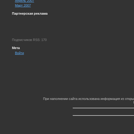
Апрель 2007
Март 2007
Партнерская реклама
Подписчиков RSS: 170
Мета
Войти
При наполнении сайта использована информация из откры