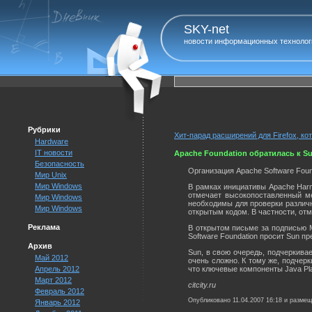
SKY-net
новости информационных технолог
Рубрики
Хит-парад расширений для Firefox, ко
Hardware
IT новости
Apache Foundation обратилась к S
Безопасность
Организация Apache Software Fou
Мир Unix
Мир Windows
В рамках инициативы Apache Harmo
отмечает высокопоставленный ме
Мир Windows
необходимы для проверки различн
Мир Windows
открытым кодом. В частности, отм
Реклама
В открытом письме за подписью М
Software Foundation просит Sun пр
Архив
Sun, в свою очередь, подчеркива
Май 2012
очень сложно. К тому же, подчер
Апрель 2012
что ключевые компоненты Java Plat
Март 2012
citcity.ru
Февраль 2012
Опубликовано 11.04.2007 16:18 и разме
Январь 2012