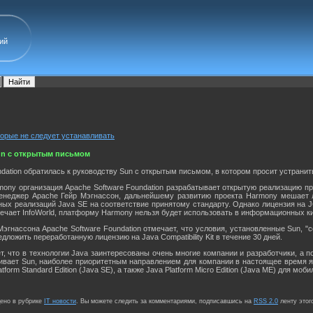
ий
торые не следует устанавливать
un с открытым письмом
ndation обратилась к руководству Sun с открытым письмом, в котором просит устран
ny организация Apache Software Foundation разрабатывает открытую реализацию прог
неджер Apache Гейр Мэгнассон, дальнейшему развитию проекта Harmony мешает лиц
ых реализаций Java SE на соответствие принятому стандарту. Однако лицензия на 
ечает InfoWorld, платформу Harmony нельзя будет использовать в информационных кио
эгнассона Apache Software Foundation отмечает, что условия, установленные Sun, 
едложить переработанную лицензию на Java Compatibility Kit в течение 30 дней.
ет, что в технологии Java заинтересованы очень многие компании и разработчики, а
кивает Sun, наиболее приоритетным направлением для компании в настоящее время 
form Standard Edition (Java SE), а также Java Platform Micro Edition (Java ME) для м
щено в рубрике
IT новости
. Вы можете следить за комментариями, подписавшись на
RSS 2.0
ленту этог