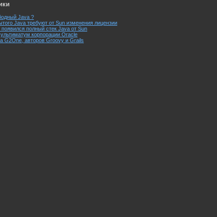
ики
бодный Java ?
ытого Java требуют от Sun изменения лицензии
4 появился полный стек Java от Sun
ультиматум корпорации Oracle
а G2One, авторов Groovy и Grails