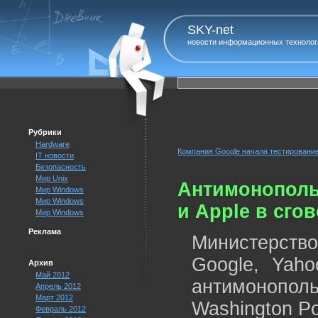
SKY-net
новости информационных технолог
Рубрики
Hardware
Компания Google начала тестирование
IT новости
Безопасность
Мир Unix
Антимонополь
Мир Windows
Мир Windows
и Apple в сго
Мир Windows
Реклама
Министерство
Google, Yaho
Архив
Май 2012
антимонополь
Апрель 2012
Март 2012
Washington P
Февраль 2012