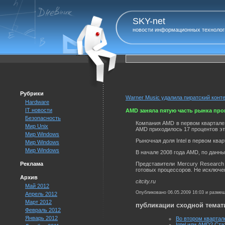
SKY-net
новости информационных технолог
Рубрики
Warner Music удалила пиратский конте
Hardware
IT новости
AMD заняла пятую часть рынка пр
Безопасность
Компания AMD в первом квартале 2
Мир Unix
AMD приходилось 17 процентов эт
Мир Windows
Рыночная доля Intel в первом квар
Мир Windows
Мир Windows
В начале 2008 года AMD, по данны
Реклама
Представители Mercury Research
готовых процессоров. Не исключе
Архив
citcity.ru
Май 2012
Опубликовано 06.05.2009 16:03 и разме
Апрель 2012
Март 2012
публикации сходной темат
Февраль 2012
Январь 2012
Во втором квартал
Intel или AMD? Ста