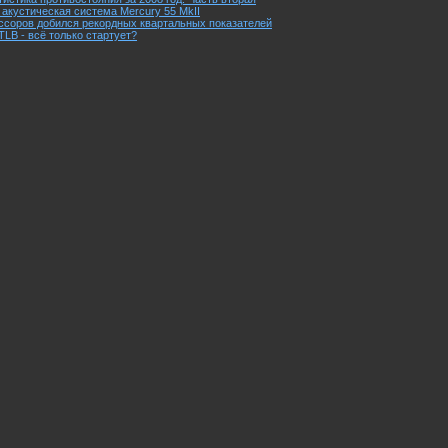
акустическая система Mercury 55 MkII
ссоров добился рекордных квартальных показателей
TLB - всё только стартует?