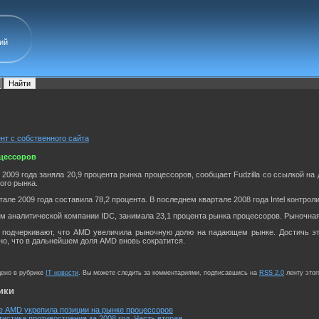
ий
нт с собственного сайта
оцессоров
009 года заняла 20,9 процента рынка процессоров, сообщает Fudzilla со ссылкой на
ого рынка.
тале 2009 года составила 78,2 процента. В последнем квартале 2008 года Intel контро
м аналитической компании IDC, занимала 23,1 процента рынка процессоров. Рыночная д
 подчеркивают, что AMD увеличила рыночную долю на падающем рынке. Достичь эт
но, что в дальнейшем доля AMD вновь сократится.
щено в рубрике
IT новости
. Вы можете следить за комментариями, подписавшись на
RSS 2.0
ленту этог
ики
е AMD укрепила позиции на рынке процессоров
тистика противостояния за 2008 год. Часть вторая