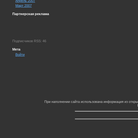
Апрель 2007
Март 2007
Партнерская реклама
Подписчиков RSS: 46
Мета
Войти
При наполнении сайта использована информация из откры