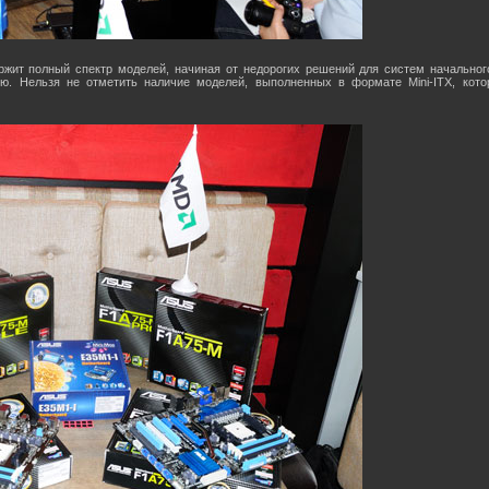
ржит полный спектр моделей, начиная от недорогих решений для систем начально
ю. Нельзя не отметить наличие моделей, выполненных в формате Mini-ITX, кото