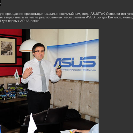
ля проведения презентации оказался неслучайным, ведь ASUSTeK Computer вот уже
дая вторая плата из числа реализованных несет логотип ASUS. Богдан Вакулюк, мене
 для первых APU A-series.