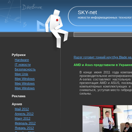
SKY-net
новости информационных технолог
Рубрики
Razer готовит тонкий ноутбук Blade на 
Hardware
IT новости
AMD и Asus представили в Украин
Безопасность
В конце июня 2011 года компан
Мир Unix
производительное интегрированно
Мир Windows
A-series составляют настольну
презентация AMD и ASUS, посвящ
Мир Windows
компьютерных комплектующих и о
Мир Windows
снижаться, уступая место гибридн
сильны.
Реклама
Архив
Май 2012
Апрель 2012
Март 2012
Февраль 2012
Январь 2012