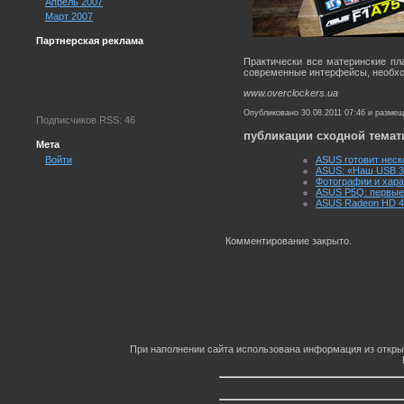
Апрель 2007
Март 2007
Партнерская реклама
Практически все материнские пл
современные интерфейсы, необхо
www.overclockers.ua
Опубликовано 30.08.2011 07:46 и разме
Подписчиков RSS: 46
публикации сходной темат
Мета
Войти
ASUS готовит неск
ASUS: «Наш USB 3.
Фотографии и хар
ASUS P5Q: первые 
ASUS Radeon HD 4
Комментирование закрыто.
При наполнении сайта использована информация из откры