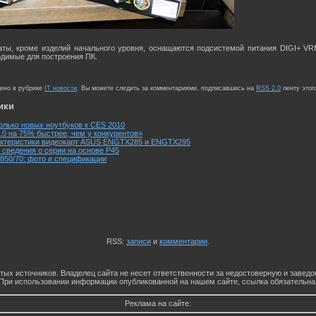
аты, кроме изделий начального уровня, оснащаются подсистемой питания DIGI+ VR
димые для построения ПК.
щено в рубрике
IT новости
. Вы можете следить за комментариями, подписавшись на
RSS 2.0
ленту этог
ики
олько новых ноутбуков к CES 2010
0 на 75% быстрее, чем у конкурентов»
актеристики видеокарт ASUS ENGTX285 и ENGTX295
сведения о серии на основе P45
850/70: фото и спецификации
RSS:
записи
и
комментарии
.
тых источников. Владелец сайта не несет ответственности за недостоверную и заве
При использовании информации опубликованной на нашем сайте, ссылка обязательна
Реклама на сайте: