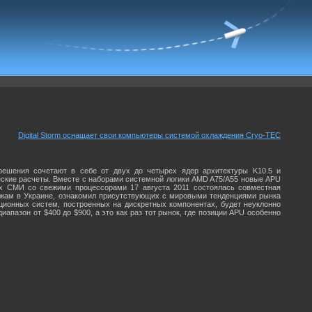
Digital Storm оснащает свои компьютеры системой охлаждения Cryo-TEC
решения сочетают в себе от двух до четырех ядер архитектуры K10.5 и
еские расчеты. Вместе с наборами системной логики AMD A75/A55 новые APU
х СМИ со свежими процессорами 17 августа 2011 состоялась совместная
ажам в Украине, ознакомил присутствующих с мировыми тенденциями рынка
ионных систем, построенных на дискретных компонентах, будет неуклонно
апазон от $400 до $900, а это как раз тот рынок, где позиции APU особенно