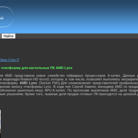
ий
базе Core i7
е платформу для настольных ПК AMD Lynx
ия AMD представила новое семейство гибридных процессоров A-series. Данные 
е видеоядро Radeon HD 6xxxD, которое, в том числе, позволяет выполнять неграфич
ю платформу
AMD Lynx
(Socket FM1).Для ознакомления представителей профильны
енная анонсу платформы Lynx. В ходе нее Сергей Хавило, менеджер AMD по прод
бозначил рыночную нишу APU A-series. По прогнозам аналитиков AMD, доля традиц
ым решениям. Кроме того, львиная доля продаж готовых ПК приходится на ценовой ди