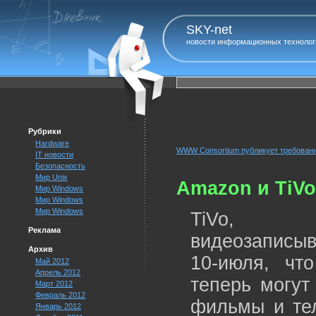
SKY-net
новости информационных технолог
Рубрики
Hardware
WWW Consortium публикует требовани
IT новости
Безопасность
Мир Unix
Amazon и TiVo
Мир Windows
Мир Windows
Мир Windows
TiVo, п
Реклама
видеозаписыв
Архив
10-июля, чт
Май 2012
Апрель 2012
теперь могут
Март 2012
Февраль 2012
фильмы и те
Январь 2012