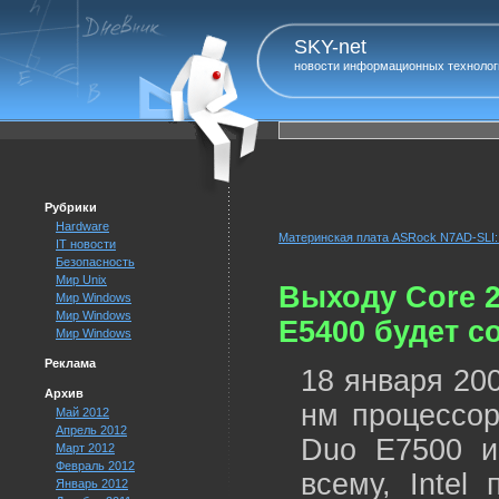
SKY-net
новости информационных технолог
Рубрики
Hardware
Материнская плата ASRock N7AD-SLI: 
IT новости
Безопасность
Мир Unix
Выходу Core 2
Мир Windows
Мир Windows
E5400 будет с
Мир Windows
Реклама
18 января 200
Архив
нм процессо
Май 2012
Апрель 2012
Duo E7500 и
Март 2012
Февраль 2012
всему, Intel
Январь 2012