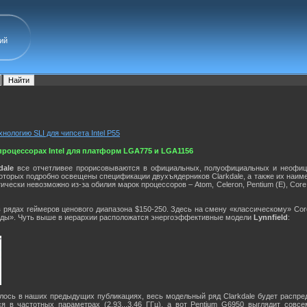
ий
нологию SLI для чипсета Intel P55
роцессорах Intel для платформ LGA775 и LGA1156
dale
все отчетливее прорисовываются в официальных, полуофициальных и неофици
которых подробно освещены спецификации двухъядерников Clarkdale, а также их наим
чески невозможно из-за обилия марок процессоров – Atom, Celeron, Pentium (E), Core 2 
 рядах геймеров ценового диапазона $150-250. Здесь на смену «классическому» Core 2 
ады». Чуть выше в иерархии расположатся энергоэффективные модели
Lynnfield
:
лось в наших предыдущих публикациях, весь модельный ряд Clarkdale будет распреде
 в частотных параметрах (2,93...3,46 ГГц), а вот Pentium G6950 выглядит совсе