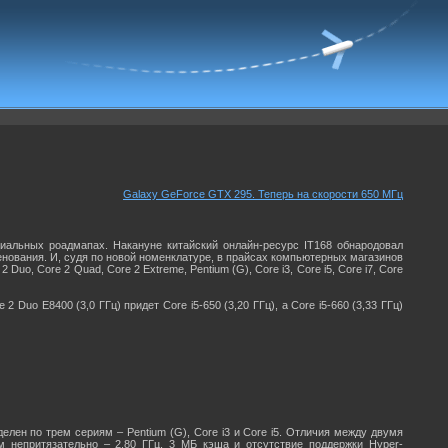
Galaxy GeForce GTX 295. Теперь на скорости 650 МГц
альных роадмапах. Накануне китайский онлайн-ресурс IT168 обнародовал
енования. И, судя по новой номенклатуре, в прайсах компьютерных магазинов
Duo, Core 2 Quad, Core 2 Extreme, Pentium (G), Core i3, Core i5, Core i7, Core
Duo E8400 (3,0 ГГц) придет Core i5-650 (3,20 ГГц), а Core i5-660 (3,33 ГГц)
лен по трем сериям – Pentium (G), Core i3 и Core i5. Отличия между двумя
м непритязательно – 2,80 ГГц, 3 МБ кэша и отсутствие поддержки Hyper-