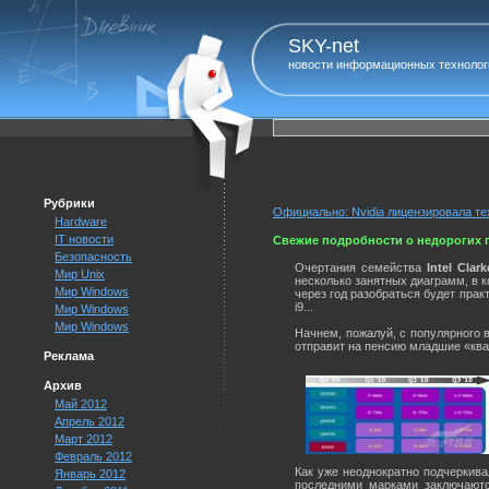
SKY-net
новости информационных технолог
Рубрики
Официально: Nvidia лицензировала тех
Hardware
IT новости
Свежие подробности о недорогих п
Безопасность
Очертания семейства
Intel Clark
Мир Unix
несколько занятных диаграмм, в 
Мир Windows
через год разобраться будет практи
i9...
Мир Windows
Мир Windows
Начнем, пожалуй, с популярного в
отправит на пенсию младшие «кв
Реклама
Архив
Май 2012
Апрель 2012
Март 2012
Февраль 2012
Как уже неоднократно подчеркива
Январь 2012
последними марками заключаются