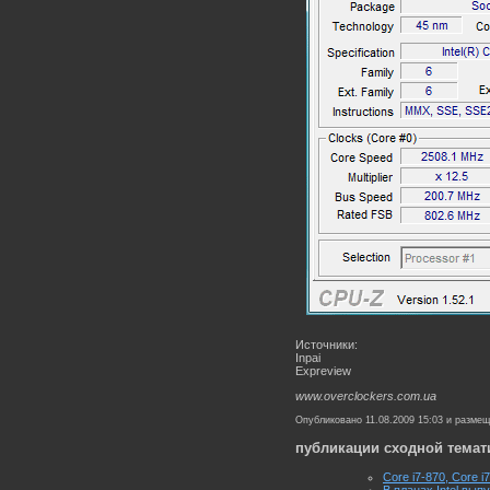
Источники:
Inpai
Expreview
www.overclockers.com.ua
Опубликовано 11.08.2009 15:03 и разме
публикации сходной темат
Core i7-870, Core i