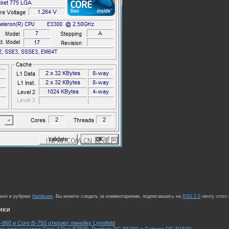
щено в рубрике
Hardware
. Вы можете следить за комментариями, подписавшись на
RSS 2.0
ленту этого
ики
7-860 и Core i5-750 откроют линейку Lynnfield