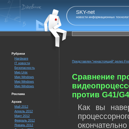
SKY-net
новости информационных технолог
Рубрики
Hardware
Представлен “ненастоящий” релиз Fren
IT новости
Безопасность
Мир Unix
Сравнение пр
Мир Windows
Мир Windows
видеопроцесс
Мир Windows
против G41/G
Реклама
Архив
Как вы наве
Май 2012
Апрель 2012
процессорн
Март 2012
Февраль 2012
окончательно
Январь 2012