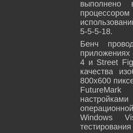
выполнено 
процессором
использовани
5-5-5-18.
Бенч прово
приложениях (
4 и Street F
качества из
800х600 пикс
FutureMar
настройкам
операционно
Windows V
тестирован