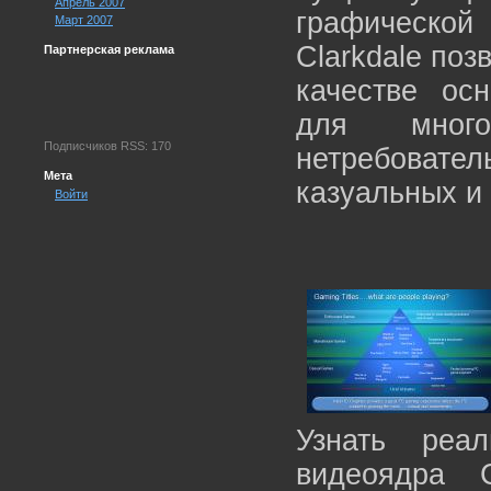
Апрель 2007
графической
Март 2007
Clarkdale поз
Партнерская реклама
качестве ос
для много
Подписчиков RSS: 170
нетребова
Мета
казуальных и
Войти
Узнать реал
видеоядра 