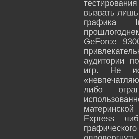
тестирования
вызвать лишь
графика I
прошлогодне
GeForce 930
привлекат
аудитории п
игр. Не ис
«невпечатляю
либо огра
использован
материнской
Express ли
графическо
опровергнуть