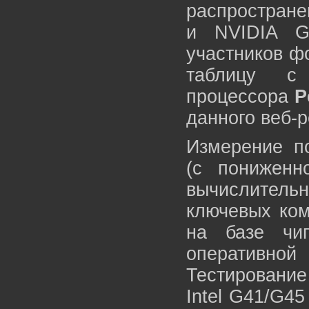
распростране
и NVIDIA G
участников ф
таблицу с 
процессора
P
данного веб-р
Измерение п
(с пониженн
вычислитель
ключевых ком
на базе чи
оперативно
Тестирование
Intel G41/G4