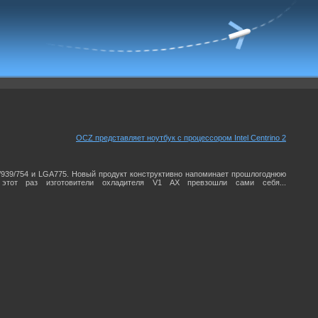
OCZ представляет ноутбук с процессором Intel Centrino 2
939/754 и LGA775. Новый продукт конструктивно напоминает прошлогоднюю
этот раз изготовители охладителя V1 AX превзошли сами себя...