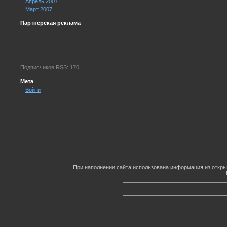
Апрель 2007
Март 2007
Партнерская реклама
Подписчиков RSS: 170
Мета
Войти
При наполнении сайта использована информация из откры