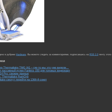
щено в рубрике
Hardware
. Вы можете следить за комментариями, подписавшись на
RSS 2.0
ленту этого
ики
р Thermaltake TMG IA1 – где-то мы это уже видели…
ит пассивный кулер Fanless 330 для топовых видеокарт
p14 Pro: свежие данные
: Thermaltake RamOrb
take смогут перейти на 1366-й сокет