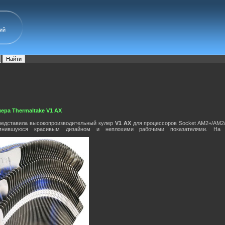
ий
ра Thermaltake V1 AX
едставила высокопроизводительный кулер
V1 AX
для процессоров Socket AM2+/AM2/
омнившуюся красивым дизайном и неплохими рабочими показателями. На 