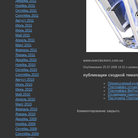
Декабрь 2011
Ноябрь 2011
Октябрь 2011
Сентябрь 2011
Август 2011
Июль 2011
Июнь 2011
Май 2011
Апрель 2011
Март 2011
Февраль 2011
Январь 2011
Декабрь 2010
www.overclockers.com.ua
Ноябрь 2010
Опубликовано 25.07.2008 14:22 и разме
Октябрь 2010
Сентябрь 2010
публикации сходной темат
Август 2010
Процессорный куле
Июль 2010
Thermaltake готов
Июнь 2010
Thermaltake BigTy
Май 2010
Охлаждаем память
Три кулера Thermal
Апрель 2010
Март 2010
Февраль 2010
Комментирование закрыто.
Январь 2010
Декабрь 2009
Ноябрь 2009
Октябрь 2009
Сентябрь 2009