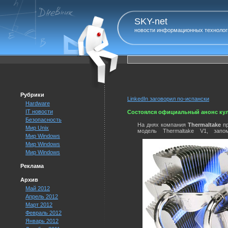
SKY-net
новости информационных технолог
Рубрики
LinkedIn заговорил по-испански
Hardware
IT новости
Состоялся официальный анонс куле
Безопасность
На днях компания
Thermaltake
пр
Мир Unix
модель Thermaltake V1, зап
Мир Windows
Мир Windows
Мир Windows
Реклама
Архив
Май 2012
Апрель 2012
Март 2012
Февраль 2012
Январь 2012