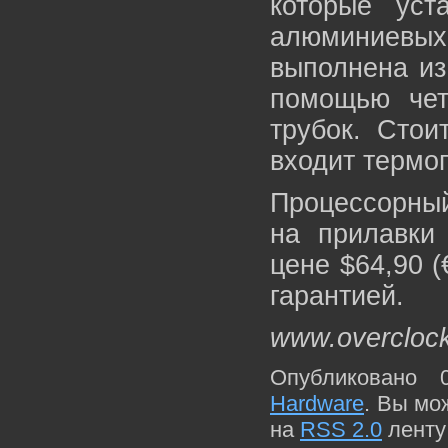
которые уст
алюминиевы
выполнена из
помощью чет
трубок. Стои
входит термо
Процессорный
на прилавки
цене $64,90 (
гарантией.
www.overcloc
Опубликовано 
Hardware
. Вы мо
на
RSS 2.0
ленту