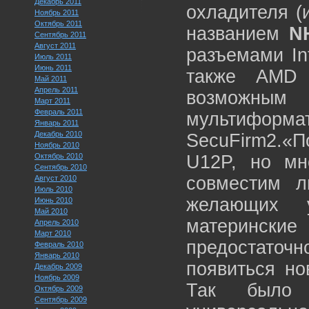
Декабрь 2011
охладителя (
Ноябрь 2011
Октябрь 2011
названием
N
Сентябрь 2011
Август 2011
разъемами In
Июль 2011
Июнь 2011
также AMD
Май 2011
Апрель 2011
возможным 
Март 2011
Февраль 2011
мультифо
Январь 2011
Декабрь 2010
SecuFirm2.«
Ноябрь 2010
Октябрь 2010
U12P, но мн
Сентябрь 2010
совместим 
Август 2010
Июль 2010
желающих 
Июнь 2010
Май 2010
матерински
Апрель 2010
Март 2010
предостаточ
Февраль 2010
Январь 2010
появиться но
Декабрь 2009
Ноябрь 2009
Так было 
Октябрь 2009
Сентябрь 2009