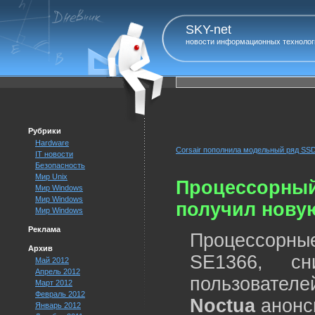
SKY-net
новости информационных технолог
Рубрики
Hardware
Corsair пополнила модельный ряд SS
IT новости
Безопасность
Мир Unix
Процессорный
Мир Windows
Мир Windows
получил нову
Мир Windows
Реклама
Процессорны
Архив
SE1366, сн
Май 2012
Апрель 2012
пользовател
Март 2012
Февраль 2012
Noctua
анонс
Январь 2012