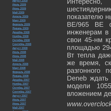
Интересно
Август 2009
Июль 2009
шестиядерн
Июнь 2009
Май 2009
показателю н
Апрель 2009
Март 2009
BE/965 BE с
Февраль 2009
Январь 2009
инженерам в 
Декабрь 2008
Ноябрь 2008
свои 45-нм к
Октябрь 2008
Сентябрь 2008
площадью 294
Август 2008
Июль 2008
Вт тепла даж
Июнь 2008
Май 2008
же время, ск
Апрель 2008
Март 2008
разгонного 
Февраль 2008
Январь 2008
Deneb ждать 
Декабрь 2007
Ноябрь 2007
модели 105
Октябрь 2007
вложением де
Сентябрь 2007
Август 2007
Июль 2007
www.overcloc
Июнь 2007
Май 2007