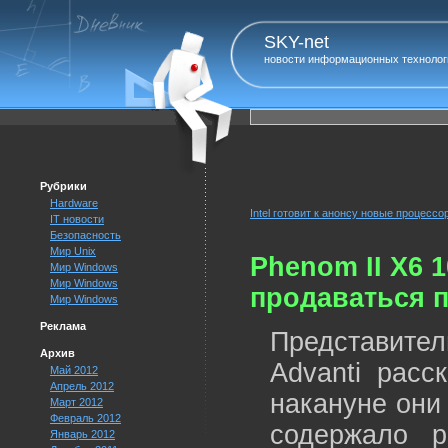
SKY-net
новости информационных технолог
Рубрики
Hardware
Intel готовит к анонсу новые процессор
IT новости
Безопасность
Мир Unix
Phenom II X6 1
Мир Windows
Мир Windows
продаваться п
Мир Windows
Реклама
Представител
Архив
Advanti расс
Май 2012
Апрель 2012
накануне они
Март 2012
Февраль 2012
содержало 
Январь 2012