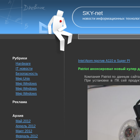
SKY-net
новости информационных технолог
Рубрики
Intel Atom против A110 в Super PI
Hardware
IT новости
Patriot анонсировал новый кулер 
Безопасность
Компания Patriot по данным сайт
Мир Unix
При установке в ПК сей продукт
Мир Windows
Мир Windows
Мир Windows
Реклама
Архив
Май 2012
Апрель 2012
Март 2012
Февраль 2012