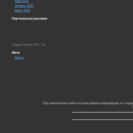
Май 2007
Апрель 2007
Март 2007
Партнерская реклама
Подписчиков RSS: 111
Мета
Войти
При наполнении сайта использована информация из откры