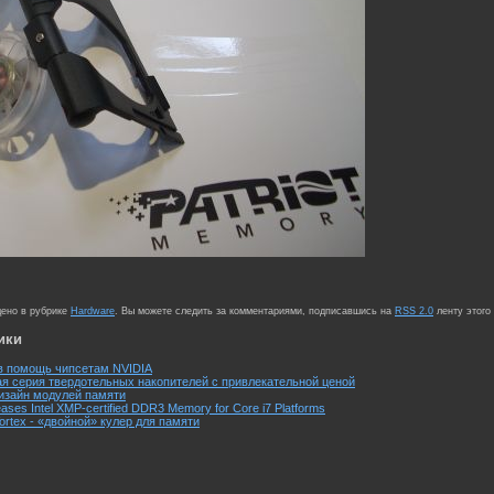
щено в рубрике
Hardware
. Вы можете следить за комментариями, подписавшись на
RSS 2.0
ленту этого
ики
 в помощь чипсетам NVIDIA
овая серия твердотельных накопителей с привлекательной ценой
дизайн модулей памяти
ases Intel XMP-certified DDR3 Memory for Core i7 Platforms
Vortex - «двойной» кулер для памяти